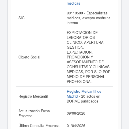
médicas
La última actualización del informe de empresa se ha
realizado el 09/06/2026.
80110500 - Especialistas
SIC
médicos, excepto medicina
interna
EXPLOTACION DE
LABORATORIOS
CLINICO. APERTURA,
GESTION,
EXPLOTACION,
Objeto Social
PROMOCION Y
ASESORAMIENTO DE
CONSULTAS Y CLINICAS
MEDICAS, POR SI O POR
MEDIO DE PERSONAL
PROFESIONAL.
Registro Mercantil de
Registro Mercantil
Madrid
- 20 actos en
BORME publicados
Actualización Ficha
09/06/2026
Empresa
Última Consulta Empresa
01/04/2026