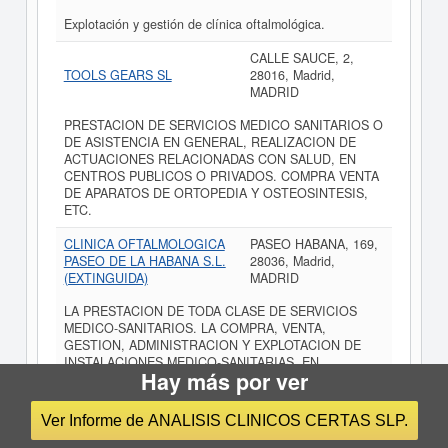
Explotación y gestión de clínica oftalmológica.
CALLE SAUCE, 2,
TOOLS GEARS SL
28016, Madrid,
MADRID
PRESTACION DE SERVICIOS MEDICO SANITARIOS O
DE ASISTENCIA EN GENERAL, REALIZACION DE
ACTUACIONES RELACIONADAS CON SALUD, EN
CENTROS PUBLICOS O PRIVADOS. COMPRA VENTA
DE APARATOS DE ORTOPEDIA Y OSTEOSINTESIS,
ETC.
CLINICA OFTALMOLOGICA
PASEO HABANA, 169,
PASEO DE LA HABANA S.L.
28036, Madrid,
(EXTINGUIDA)
MADRID
LA PRESTACION DE TODA CLASE DE SERVICIOS
MEDICO-SANITARIOS. LA COMPRA, VENTA,
GESTION, ADMINISTRACION Y EXPLOTACION DE
INSTALACIONES MEDICO-SANITARIAS, EN
Hay más por ver
CUALQUIERA DE SUS MODALIDADES.
CALLE MARROQUINA,
Ver Informe de ANALISIS CLINICOS CERTAS SLP.
NEURO-MAGISTER SL
14, 28030, Madrid,
MADRID