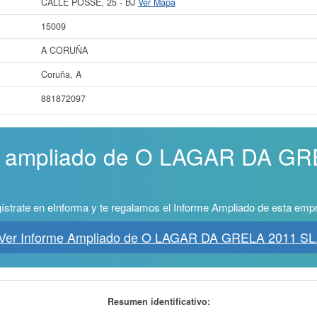
CALLE POSSE, 25 - BJ
Ver Mapa
15009
A CORUÑA
Coruña, A
881872097
me ampliado de O LAGAR DA GR
ístrate en eInforma y te regalamos el Informe Ampliado de esta emp
Ver Informe Ampliado de O LAGAR DA GRELA 2011 SL
Resumen identificativo: