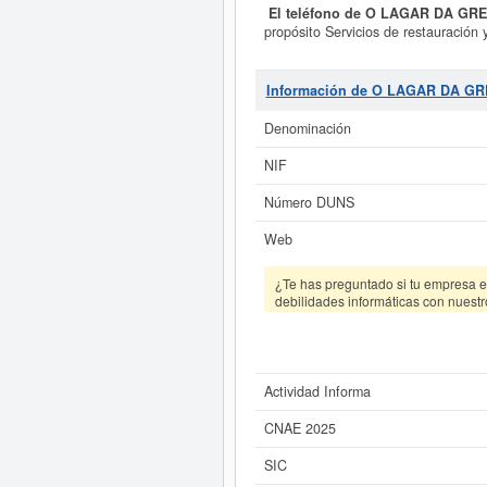
El teléfono de O LAGAR DA GRE
propósito Servicios de restauración
Restaurantes. Dentro de la Clasific
compone de un total de 12. La fic
puede llegar a pedir esta empresa
Información de O LAGAR DA GR
Denominación
Si está interesado en conocer m
LAGAR DA GRELA 2011 SL. y con
NIF
Número DUNS
Web
¿Te has preguntado si tu empresa es
debilidades informáticas con nuestr
Actividad Informa
CNAE 2025
SIC