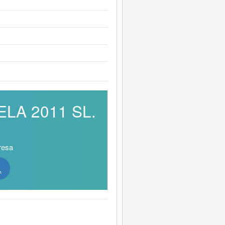
ELA 2011 SL.
resa
.