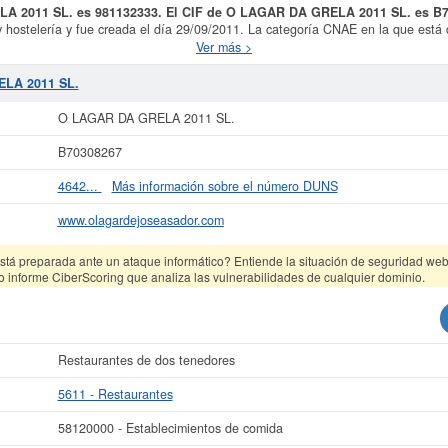
LA 2011 SL. es 981132333. El CIF de O LAGAR DA GRELA 2011 SL. es B
 y hostelería y fue creada el día 29/09/2011. La categoría CNAE en la que está
ación Industrial Estándar o SIC,
O LAGAR DA GRELA 2011 SL.
cuenta con el
Ver más >
ha ha sido consultada el 01/07/2026 y contabiliza un total de 169 consultas. Si
, puede hacerlo en esta misma web. El patrimonio social de esta empresa es d
ELA 2011 SL.
publicados 4 actos y está afiliada al Registro Mercantil de Coruña, A.
O LAGAR DA GRELA 2011 SL.
ás datos de la empresa O LAGAR DA GRELA 2011 SL. puede
acceder inmediatam
sultar los resultados de sus años de actividad, así como los balances y cuen
B70308267
La última actualización del informe de empresa se ha realizado el 29/04/2026.
4642...
Más información sobre el número DUNS
www.olagardejoseasador.com
tá preparada ante un ataque informático? Entiende la situación de seguridad web 
o informe CiberScoring que analiza las vulnerabilidades de cualquier dominio.
Restaurantes de dos tenedores
5611 - Restaurantes
58120000 - Establecimientos de comida