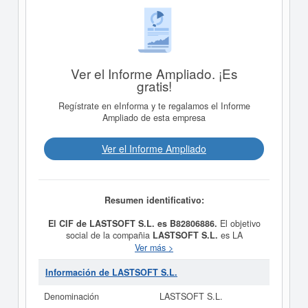
Ver el Informe Ampliado. ¡Es
gratis!
Regístrate en eInforma y te regalamos el Informe
Ampliado de esta empresa
Ver el Informe Ampliado
Resumen identificativo:
El CIF de LASTSOFT S.L. es B82806886.
El objetivo
social de la compañia
LASTSOFT S.L.
es LA
PRESTACION DE SERVICIOS DE ASESORIA
Ver más >
INFORMATICA, DESARROLLO DE SOFTWARE,
COMPRA, VENTA DE ORDENADORES Y SOFTWARE,
Información de LASTSOFT S.L.
EQUIPOS INFORMATICOS, REDES, Y
TELECOMUNICACIONES, ASI COMO LA
Denominación
LASTSOFT S.L.
REPARACION DE LOS MENCIONADOS EQUIPOS y