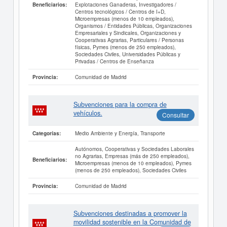
Explotaciones Ganaderas, Investigadores /
Beneficiarios:
Centros tecnológicos / Centros de I+D,
Microempresas (menos de 10 empleados),
Organismos / Entidades Públicas, Organizaciones
Empresariales y Sindicales, Organizaciones y
Cooperativas Agrarias, Particulares / Personas
físicas, Pymes (menos de 250 empleados),
Sociedades Civiles, Universidades Públicas y
Privadas / Centros de Enseñanza
Comunidad de Madrid
Provincia:
Subvenciones para la compra de
vehículos.
Consultar
Medio Ambiente y Energía, Transporte
Categorías:
Autónomos, Cooperativas y Sociedades Laborales
no Agrarias, Empresas (más de 250 empleados),
Beneficiarios:
Microempresas (menos de 10 empleados), Pymes
(menos de 250 empleados), Sociedades Civiles
Comunidad de Madrid
Provincia:
Subvenciones destinadas a promover la
movilidad sostenible en la Comunidad de