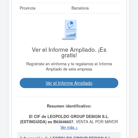
Provincia
Barcelona
Ver el Informe Ampliado. ¡Es
gratis!
Regístrate en eInforma y te regalamos el Informe
Ampliado de esta empresa
Ver el Informe Ampliado
Resumen identificativo:
El CIF de LEOPOLDO GROUP DESIGN S.L.
(EXTINGUIDA) es B63646657.
VENTA AL POR MAYOR
Y AL POR MENOR DE MUEBLES DE TODO TIPO DE
Ver más >
MATERIALES Y DESTINADOS A CUALQUIER USO.
ACTIVIDADES DE DISENO INDUSTRIAL Y ARTISTICO