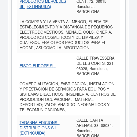
PRODUCTOS MERCEDES
CENT, 72, 08015,
SL (EXTINGUIDA)
Barcelona,
BARCELONA
LA COMPRA Y LA VENTA AL MENOR, FUERA DE
ESTABLECIMIENTO Y A DISTANCIA DE PEQUEÑOS
ELECTRODOMESTICOS, MENAJE, COLCHONERIA,
PRODUCTOS COSMETICOS Y DE LIMPIEZA Y
CUALESQUIERA OTROS PRODUCTOS PARA EL
HOGAR, ASI COMO LA IMPORTACION...
CALLE TRAVESSERA
DE LES CORTS, 221,
EISCO EUROPE SL.
08028, Barcelona,
BARCELONA
COMERCIALIZACION, FABRICACION, INSTALACION
Y PRESTACION DE SERVICIOS PARA EQUIPOS Y
SISTEMAS DIDACTICOS, INGENIERIA, CENTROS DE
PROMOCION OCUPACIONAL, MATERIAL
DEPORTIVO; VALOR ANADIDO INFORMATICOS Y
TELECOMUNICACIONES,
CALLE CAPITA
TARANNA EDICIONS I
ARENAS, 38, 08034,
DISTRIBUCIONS S.L.
Barcelona,
(EXTINGUIDA)
BARCELONA