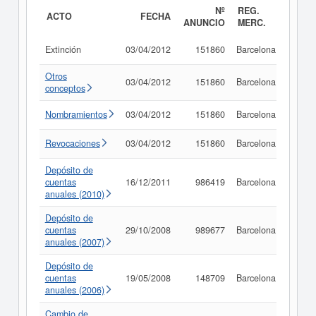
Nº
REG.
ACTO
FECHA
ANUNCIO
MERC.
Extinción
03/04/2012
151860
Barcelona
Consu
Otros
03/04/2012
151860
Barcelona
Consu
conceptos
Nombramientos
03/04/2012
151860
Barcelona
Consu
Revocaciones
03/04/2012
151860
Barcelona
Consu
Depósito de
cuentas
16/12/2011
986419
Barcelona
Consu
anuales (2010)
Depósito de
cuentas
29/10/2008
989677
Barcelona
Consu
anuales (2007)
Depósito de
cuentas
19/05/2008
148709
Barcelona
Consu
anuales (2006)
Cambio de