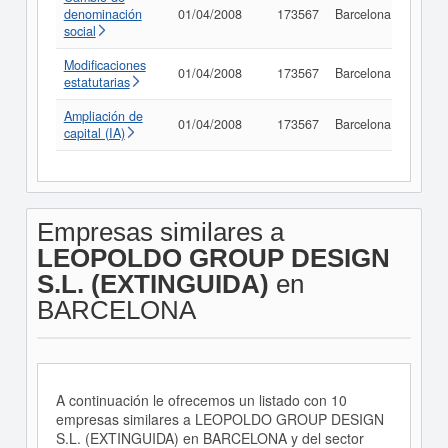
denominación
01/04/2008
173567
Barcelona
Consu
social
Modificaciones
01/04/2008
173567
Barcelona
Consu
estatutarias
Ampliación de
01/04/2008
173567
Barcelona
Consu
capital (IA)
Empresas similares a
LEOPOLDO GROUP DESIGN
S.L. (EXTINGUIDA)
en
BARCELONA
A continuación le ofrecemos un listado con 10
empresas similares a LEOPOLDO GROUP DESIGN
S.L. (EXTINGUIDA) en BARCELONA y del sector