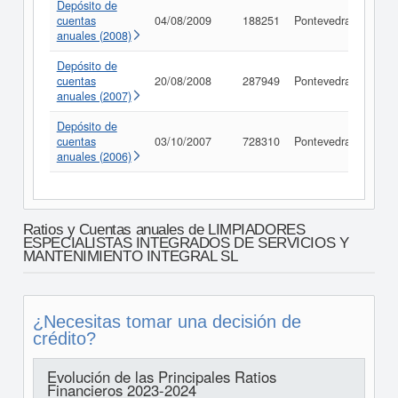
Depósito de
cuentas
04/08/2009
188251
Pontevedra
Cons
anuales (2008)
Depósito de
cuentas
20/08/2008
287949
Pontevedra
Cons
anuales (2007)
Depósito de
cuentas
03/10/2007
728310
Pontevedra
Cons
anuales (2006)
Ratios y Cuentas anuales de LIMPIADORES
ESPECIALISTAS INTEGRADOS DE SERVICIOS Y
MANTENIMIENTO INTEGRAL SL
¿Necesitas tomar una decisión de
crédito?
Evolución de las Principales Ratios
Financieros 2023-2024