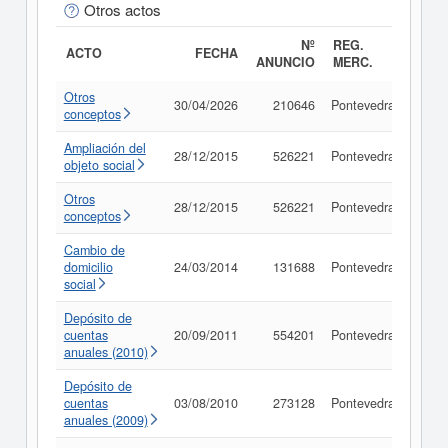
Otros actos
Nº
REG.
ACTO
FECHA
ANUNCIO
MERC.
Otros
30/04/2026
210646
Pontevedra
Cons
conceptos
Ampliación del
28/12/2015
526221
Pontevedra
Cons
objeto social
Otros
28/12/2015
526221
Pontevedra
Cons
conceptos
Cambio de
domicilio
24/03/2014
131688
Pontevedra
Cons
social
Depósito de
cuentas
20/09/2011
554201
Pontevedra
Cons
anuales (2010)
Depósito de
cuentas
03/08/2010
273128
Pontevedra
Cons
anuales (2009)