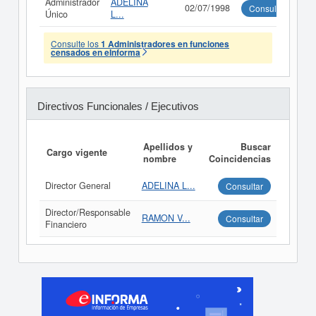
Administrador
ADELINA
02/07/1998
Consultar
Único
L...
Consulte los
1 Administradores en funciones
censados en eInforma
Directivos Funcionales / Ejecutivos
Apellidos y
Buscar
Cargo vigente
nombre
Coincidencias
Director General
ADELINA L...
Consultar
Director/Responsable
RAMON V...
Consultar
Financiero