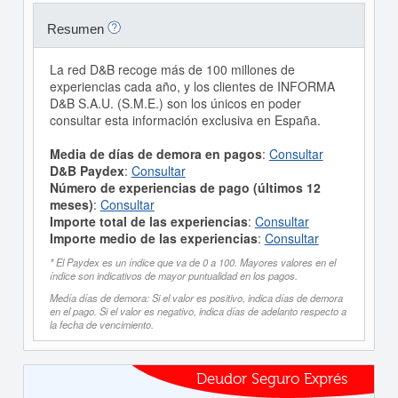
Resumen
La red D&B recoge más de 100 millones de
experiencias cada año, y los clientes de INFORMA
D&B S.A.U. (S.M.E.) son los únicos en poder
consultar esta información exclusiva en España.
Media de días de demora en pagos
:
Consultar
D&B Paydex
:
Consultar
Número de experiencias de pago (últimos 12
meses)
:
Consultar
Importe total de las experiencias
:
Consultar
Importe medio de las experiencias
:
Consultar
* El Paydex es un índice que va de 0 a 100. Mayores valores en el
índice son indicativos de mayor puntualidad en los pagos.
Medía días de demora: Si el valor es positivo, indica días de demora
en el pago. Si el valor es negativo, indica días de adelanto respecto a
la fecha de vencimiento.
Deudor Seguro Exprés