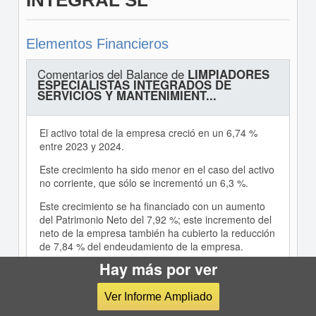
INTEGRAL SL
Elementos Financieros
Comentarios del Balance de
LIMPIADORES
ESPECIALISTAS INTEGRADOS DE
SERVICIOS Y MANTENIMIENT...
El activo total de la empresa creció en un 6,74 %
entre 2023 y 2024.
Este crecimiento ha sido menor en el caso del activo
no corriente, que sólo se incrementó un 6,3 %.
Este crecimiento se ha financiado con un aumento
del Patrimonio Neto del 7,92 %; este incremento del
neto de la empresa también ha cubierto la reducción
de 7,84 % del endeudamiento de la empresa.
Hay más por ver
Comentarios de la Cuenta de Pérdidas y
Ganancias de
LIMPIADORES
Ver Informe Ampliado
ESPECIALISTAS INTEGRADOS DE