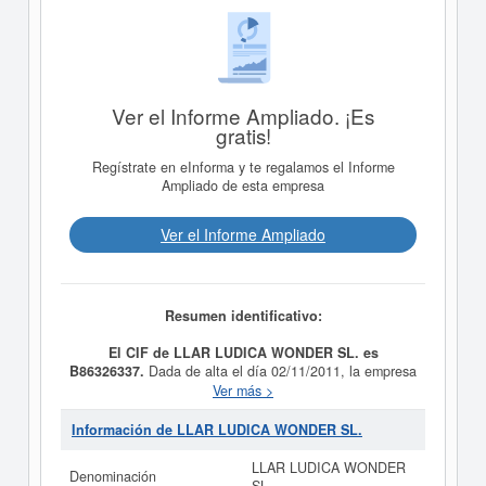
Ver el Informe Ampliado. ¡Es
gratis!
Regístrate en eInforma y te regalamos el Informe
Ampliado de esta empresa
Ver el Informe Ampliado
Resumen identificativo:
El CIF de LLAR LUDICA WONDER SL. es
B86326337.
Dada de alta el día 02/11/2011, la empresa
LLAR LUDICA WONDER SL.
tiene como propósito LA
Ver más >
DISTRIBUCION, PRODUCCION, IMPORTACION,
EXPLOTACION, COMPRA Y VENTA DE DERECHOS
Información de LLAR LUDICA WONDER SL.
CINEMATOGRAFICOS, PELICULAS DE CORTO,
MEDIO Y LARGO METRAJE,. Su CNAE es 5912 -
LLAR LUDICA WONDER
Denominación
Actividades de posproducción cinematográfica, de vídeo