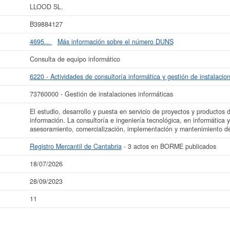
proximadamente de 3.100 a 60.000 €. En el Registro Mercantil de Cantabria ap
LLOOD SL.
hay 3 actos publicado en el BORME.
B39884127
 datos de la empresa LLOOD SL. puede
acceder inmediatamente a este Informe
ados de sus años de actividad, así como los balances y cuentas de resultados d
4695...
Más información sobre el número DUNS
La última actualización del informe de empresa se ha realizado el 18/07/2026.
Consulta de equipo informático
6220 - Actividades de consultoría informática y gestión de instalacio
73760000 - Gestión de instalaciones informáticas
El estudio, desarrollo y puesta en servicio de proyectos y productos 
información. La consultoría e ingeniería tecnológica, en informática 
asesoramiento, comercialización, implementación y mantenimiento de
Registro Mercantil de Cantabria
- 3 actos en BORME publicados
18/07/2026
28/09/2023
11