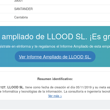
39001
SANTANDER
Cantabria
e ampliado de LLOOD SL. ¡Es gra
ístrate en eInforma y te regalamos el Informe Ampliado de esta emp
Ver Informe Ampliado de LLOOD SL.
Resumen identificativo:
4127.
LLOOD SL.
tiene como fecha de creación el día 05/11/2019 y su meta es 
e Informática y tecnológias de la información. La consultoría e ingeniería tecno
o, comercialización, implementación y mantenimiento de proyectos en las materi.
Ver más >
sultoría informática y gestión de instalaciones informáticas.
LLOOD SL.
const
stión de instalaciones informáticas. La última consulta de la ficha ha sido el 
ue tipo de subvenciones puede solicitar esta empresa y otras parecidas puede h