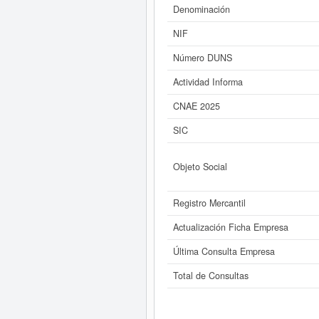
que esta empresa está situada es a
Denominación
NIF
Si está interesado en conocer más
los result
Número DUNS
Actividad Informa
CNAE 2025
SIC
Objeto Social
Registro Mercantil
Actualización Ficha Empresa
Última Consulta Empresa
Total de Consultas