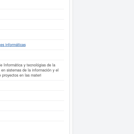
arece esta empresa inscrita, además
 ampliado
de LLOOD SL. y consultar
isponibles.
nes informáticas
de Informática y tecnológias de la
y en sistemas de la información y el
 proyectos en las materi