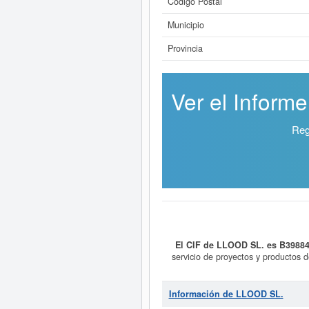
Código Postal
Municipio
Provincia
Ver el Inform
Reg
El CIF de LLOOD SL. es B3988
servicio de proyectos y productos d
de la información y el asesoramient
del CNAE 6220 - Actividades de con
correspondiente a la actividad de Ge
Información de LLOOD SL.
hasta 11 veces. Para documentarse q