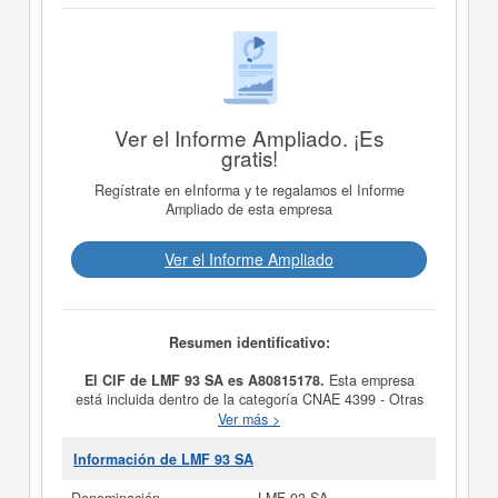
Ver el Informe Ampliado. ¡Es
gratis!
Regístrate en eInforma y te regalamos el Informe
Ampliado de esta empresa
Ver el Informe Ampliado
Resumen identificativo:
El CIF de LMF 93 SA es A80815178.
Esta empresa
está incluida dentro de la categoría CNAE 4399 - Otras
actividades de construcción especializada n.c.o.p..
Ver más >
Dentro del Sistema Internacional de Clasificación de
actividades empresariales, la empresa
LMF 93 SA
se
Información de LMF 93 SA
encuentra en el SIC 17999900.
LMF 93 SA
cuenta con
una cantidad de 15 empleados en plantilla. Esta ficha