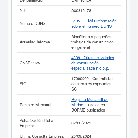
Denominación
LMF 93 SA
de empresa ha sido consultada 33 veces, la última
consulta se ha producido el 25/09/2024. En la presente
NIF
A80815178
página puede consultar a qué subvenciones puede
solicitar esta empresa las demás que estén
5105...
Más información
Número DUNS
relacionadas. La empresa
LMF 93 SA
tiene un
sobre el número DUNS
patrimonio aproximado mayor de 60.000 €. Esta
empresa figura inscrita en el Registro Mercantil de
Albañilería y pequeños
Madrid y tiene 3 actos inscritos en el BORME.
Actividad Informa
trabajos de construcción
en general
Si está interesado en conocer más datos de la empresa
LMF 93 SA puede
acceder inmediatamente a este
4399 - Otras actividades
Informe ampliado
de LMF 93 SA y consultar los
CNAE 2025
de construcción
resultados de sus años de actividad, así como los
especializada n.c.o.p.
balances y cuentas de resultados disponibles.
17999900 - Contratistas
La última actualización del informe de empresa se ha
SIC
comerciales especiales,
realizado el 02/06/2023.
SC
Registro Mercantil de
Registro Mercantil
Madrid
- 3 actos en
BORME publicados
Actualización Ficha
02/06/2023
Empresa
Última Consulta Empresa
25/09/2024