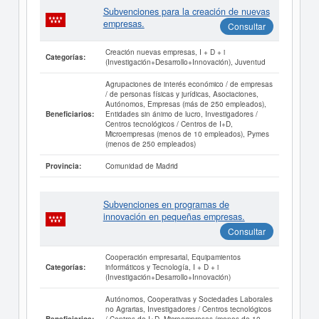
Subvenciones para la creación de nuevas
empresas.
Consultar
Creación nuevas empresas, I + D + i
Categorías:
(Investigación+Desarrollo+Innovación), Juventud
Agrupaciones de interés económico / de empresas
/ de personas físicas y jurídicas, Asociaciones,
Autónomos, Empresas (más de 250 empleados),
Entidades sin ánimo de lucro, Investigadores /
Beneficiarios:
Centros tecnológicos / Centros de I+D,
Microempresas (menos de 10 empleados), Pymes
(menos de 250 empleados)
Comunidad de Madrid
Provincia:
Subvenciones en programas de
innovación en pequeñas empresas.
Consultar
Cooperación empresarial, Equipamientos
informáticos y Tecnología, I + D + i
Categorías:
(Investigación+Desarrollo+Innovación)
Autónomos, Cooperativas y Sociedades Laborales
no Agrarias, Investigadores / Centros tecnológicos
/ Centros de I+D, Microempresas (menos de 10