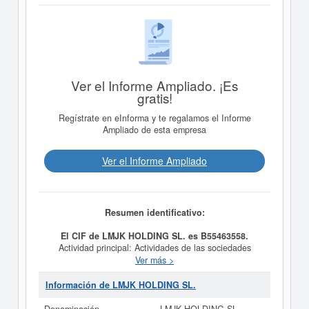
Ver el Informe Ampliado. ¡Es
gratis!
Regístrate en eInforma y te regalamos el Informe
Ampliado de esta empresa
Ver el Informe Ampliado
Resumen identificativo:
El CIF de LMJK HOLDING SL. es B55463558.
Actividad principal: Actividades de las sociedades
holding (CNAE 64.20) Otras actividades: Otras
Ver más >
actividades de apoyo a las empresas n.c.o.p. (CNAE
82.99) Servicios administrativos combinados (CNAE
Información de LMJK HOLDING SL.
82.11) Otras actividades de consultoría de gestión
empresarial (CNAE 70.22) La gestión, administración es