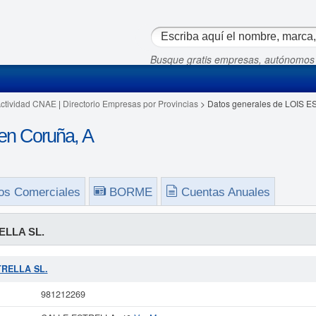
Busque gratis empresas, autónomos
Actividad CNAE
|
Directorio Empresas por Provincias
> Datos generales de LOIS 
n Coruña, A
os Comerciales
BORME
Cuentas Anuales
ELLA SL.
STRELLA SL.
981212269