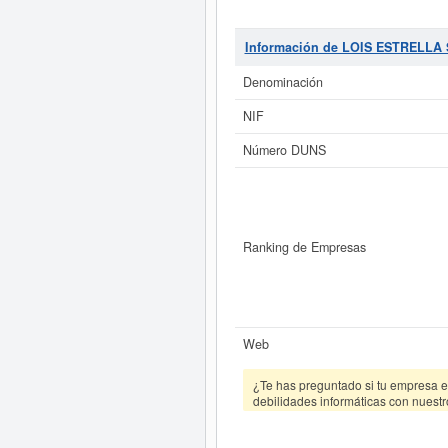
ESTRELLA SL.
se encuentra en la
La ficha contabiliza un total de 
subvenciones. Descubra a cuales de
Información de LOIS ESTRELLA 
Denominación
Si está interesado en conoce
ESTRELLA SL. y consulta
NIF
Número DUNS
Ranking de Empresas
Web
¿Te has preguntado si tu empresa es
debilidades informáticas con nuestr