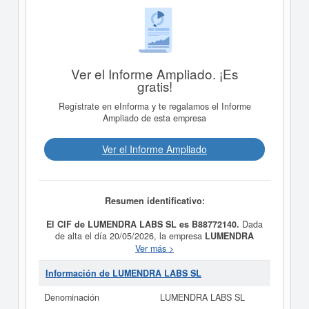
Ver el Informe Ampliado. ¡Es
gratis!
Regístrate en eInforma y te regalamos el Informe
Ampliado de esta empresa
Ver el Informe Ampliado
Resumen identificativo:
El CIF de LUMENDRA LABS SL es B88772140.
Dada
de alta el día 20/05/2026, la empresa
LUMENDRA
LABS SL
tiene como propósito Actividades de
Ver más >
programación informática. Infraestructura informática,
procesamiento de datos, hosting y actividades
Información de LUMENDRA LABS SL
relacionadas. Edición de otros programas informáticos.
Otros servicios relacionados con las tecnologías de la
Denominación
LUMENDRA LABS SL
información y la informática. Otras actividades de