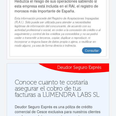
Reduzca el riesgo de sus operaciones sabiendo si
esta empresa está incluida en el RAI, el registro de
morosos más importante de España.
Esta información procede del Registro de Aceptaciones Impagadas
(R.A.I.). Sólo puede ser utilizada para atender a necesidades
legítimas de información del concursante, de acuerdo con su
actividad profesional o social, en orden a la concesión de crédito o al
seguimiento y control de los créditos ya concedidos y no se podrá
ceder o transmitir a terceros, copiar, duplicar o reproducir, ni
incorporar a ninguna base de datos propia o ajena, o reutilizar en
modo alguno, ya sea de forma directa o indirecta.
Consultar
Deudor Seguro Exprés
Conoce cuanto te costaría
asegurar el cobro de tus
facturas a LUMENDRA LABS SL
Deudor Seguro Exprés es una póliza de crédito
comercial de Cesce exclusiva para nuestros clientes