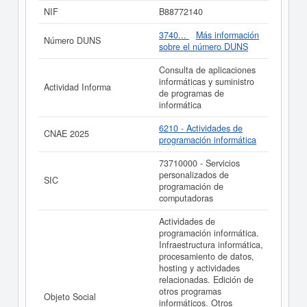
distribución de conteni. Su CNAE es 6210 - Actividades
NIF
B88772140
de programación informática. Esta empresa está incluida
dentro de la categoría SIC 73710000. La última
3740...
Más información
Número DUNS
consulta de esta empresa ha sido el 29/05/2026,
sobre el número DUNS
acumulando un total de 1 consultas. Si desea saber las
subvenciones a las que esta empresa puede aspirar, en
Consulta de aplicaciones
esta web puede consultarlo. Esta compañia sitúa su
informáticas y suministro
Actividad Informa
capital alrededor de unas cifras de 0 a 3.100 €. El
de programas de
apartado en el que está inscrita la empresa
LUMENDRA
informática
LABS SL
en el Registro Mercantil es Cádiz. Se reflejan
3 actos en el BORME.
6210 - Actividades de
CNAE 2025
programación informática
Si está interesado en conocer más datos de la empresa
LUMENDRA LABS SL puede
acceder inmediatamente a
73710000 - Servicios
este Informe ampliado
de LUMENDRA LABS SL
personalizados de
SIC
programación de
La última actualización del informe de empresa se ha
computadoras
realizado el 29/05/2026.
Actividades de
programación informática.
Infraestructura informática,
procesamiento de datos,
hosting y actividades
relacionadas. Edición de
otros programas
Objeto Social
informáticos. Otros