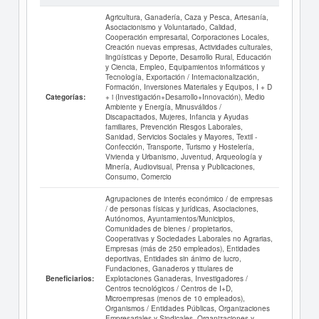
Agricultura, Ganadería, Caza y Pesca, Artesanía,
Asociacionismo y Voluntariado, Calidad,
Cooperación empresarial, Corporaciones Locales,
Creación nuevas empresas, Actividades culturales,
lingüísticas y Deporte, Desarrollo Rural, Educación
y Ciencia, Empleo, Equipamientos informáticos y
Tecnología, Exportación / Internacionalización,
Formación, Inversiones Materiales y Equipos, I + D
+ i (Investigación+Desarrollo+Innovación), Medio
Categorías:
Ambiente y Energía, Minusválidos /
Discapacitados, Mujeres, Infancia y Ayudas
familiares, Prevención Riesgos Laborales,
Sanidad, Servicios Sociales y Mayores, Textil -
Confección, Transporte, Turismo y Hostelería,
Vivienda y Urbanismo, Juventud, Arqueología y
Minería, Audiovisual, Prensa y Publicaciones,
Consumo, Comercio
Agrupaciones de interés económico / de empresas
/ de personas físicas y jurídicas, Asociaciones,
Autónomos, Ayuntamientos/Municipios,
Comunidades de bienes / propietarios,
Cooperativas y Sociedades Laborales no Agrarias,
Empresas (más de 250 empleados), Entidades
deportivas, Entidades sin ánimo de lucro,
Fundaciones, Ganaderos y titulares de
Explotaciones Ganaderas, Investigadores /
Beneficiarios:
Centros tecnológicos / Centros de I+D,
Microempresas (menos de 10 empleados),
Organismos / Entidades Públicas, Organizaciones
Empresariales y Sindicales, Organizaciones y