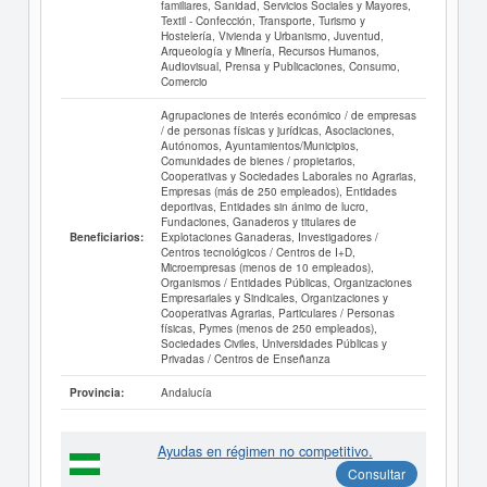
familiares, Sanidad, Servicios Sociales y Mayores,
Textil - Confección, Transporte, Turismo y
Hostelería, Vivienda y Urbanismo, Juventud,
Arqueología y Minería, Recursos Humanos,
Audiovisual, Prensa y Publicaciones, Consumo,
Comercio
Agrupaciones de interés económico / de empresas
/ de personas físicas y jurídicas, Asociaciones,
Autónomos, Ayuntamientos/Municipios,
Comunidades de bienes / propietarios,
Cooperativas y Sociedades Laborales no Agrarias,
Empresas (más de 250 empleados), Entidades
deportivas, Entidades sin ánimo de lucro,
Fundaciones, Ganaderos y titulares de
Explotaciones Ganaderas, Investigadores /
Beneficiarios:
Centros tecnológicos / Centros de I+D,
Microempresas (menos de 10 empleados),
Organismos / Entidades Públicas, Organizaciones
Empresariales y Sindicales, Organizaciones y
Cooperativas Agrarias, Particulares / Personas
físicas, Pymes (menos de 250 empleados),
Sociedades Civiles, Universidades Públicas y
Privadas / Centros de Enseñanza
Andalucía
Provincia:
Ayudas en régimen no competitivo.
Consultar