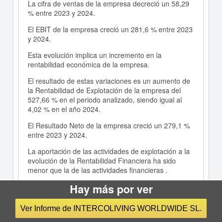
La cifra de ventas de la empresa decreció un 58,29
% entre 2023 y 2024.
El EBIT de la empresa creció un 281,6 % entre 2023
y 2024.
Esta evolución implica un incremento en la
rentabilidad económica de la empresa.
El resultado de estas variaciones es un aumento de
la Rentabilidad de Explotación de la empresa del
527,66 % en el periodo analizado, siendo igual al
4,02 % en el año 2024.
El Resultado Neto de la empresa creció un 279,1 %
entre 2023 y 2024.
La aportación de las actividades de explotación a la
evolución de la Rentabilidad Financiera ha sido
menor que la de las actividades financieras .
Hay más por ver
El resultado de estas variaciones es un aumento de
esta rentabilidad del 283,52 % en el periodo
analizado, siendo del 5,01 % en el año 2024.
Ver Informe de INTERCOLIVING WORLDWIDE SL.
La cifra de ventas de la empresa creció un 22,78 %