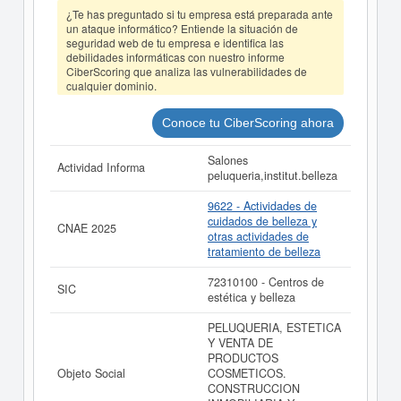
balances y cuentas de resultados disponibles.
¿Te has preguntado si tu empresa está preparada ante
La última actualización del informe de empresa se ha
un ataque informático? Entiende la situación de
realizado el 09/06/2026.
seguridad web de tu empresa e identifica las
debilidades informáticas con nuestro informe
CiberScoring que analiza las vulnerabilidades de
cualquier dominio.
Conoce tu CiberScoring ahora
Salones
Actividad Informa
peluqueria,institut.belleza
9622 - Actividades de
cuidados de belleza y
CNAE 2025
otras actividades de
tratamiento de belleza
72310100 - Centros de
SIC
estética y belleza
PELUQUERIA, ESTETICA
Y VENTA DE
PRODUCTOS
Objeto Social
COSMETICOS.
CONSTRUCCION