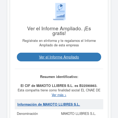
Ver el Informe Ampliado. ¡Es
gratis!
Regístrate en eInforma y te regalamos el Informe
Ampliado de esta empresa
Ver el Informe Ampliado
Resumen identificativo:
El CIF de MAKOTO LLIBRES S.L. es B22590863.
Esta compañia tiene como finalidad social EL CNAE DE
L ACTIVIDAD PRINCIPAL. 5811 EDICION DE LIBROS.
Ver más >
OTRAS ACTIVIDADES: CNAE 4761: COMERCIO AL
DETALLE DE LIBROS EN ESTABLECIMIENTOS
Información de MAKOTO LLIBRES S.L.
ESPECIALIZADO. CNAE 4762: COMERCIO AL
DETALLE DE DIARIOS, ETC, teniendo como fecha de
Denominación
MAKOTO LLIBRES S.L.
su constitución el día 06/06/2025. El CNAE que tiene es