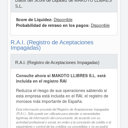
Datos del Score de Liquidez de MAKOTO LLIBRES
S.L.
Score de Liquidez:
Disponible
Probabilidad de retraso en los pagos:
Disponible
R.A.I. (Registro de Aceptaciones
Impagadas)
R.A.I. (Registro de Aceptaciones Impagadas)
Consulte ahora si MAKOTO LLIBRES S.L. está
incluida en el registro RAI
Reduzca el riesgo de sus operaciones sabiendo si
esta empresa está incluida en el RAI, el registro de
morosos más importante de España.
Esta información procede del Registro de Aceptaciones Impagadas
(R.A.I.). Sólo puede ser utilizada para atender a necesidades
legítimas de información del concursante, de acuerdo con su
actividad profesional o social, en orden a la concesión de crédito o al
seguimiento y control de los créditos ya concedidos y no se podrá