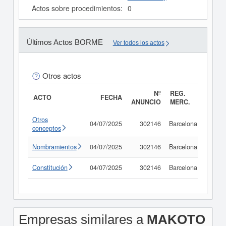
Actos sobre procedimientos:
0
Últimos Actos BORME
Ver todos los actos
Otros actos
Nº
REG.
ACTO
FECHA
ANUNCIO
MERC.
Otros
04/07/2025
302146
Barcelona
Consu
conceptos
Nombramientos
04/07/2025
302146
Barcelona
Consu
Constitución
04/07/2025
302146
Barcelona
Consu
Empresas similares a
MAKOTO