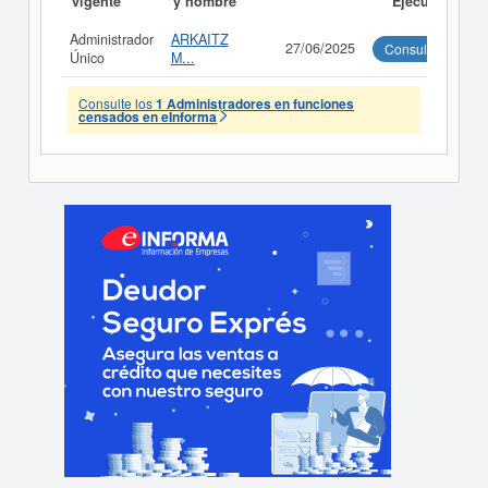
vigente
y nombre
Ejecutivo
Administrador
ARKAITZ
27/06/2025
Consultar
Único
M...
Consulte los
1 Administradores en funciones
censados en eInforma