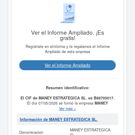
Ver el Informe Ampliado. ¡Es
gratis!
Regístrate en eInforma y te regalamos el Informe
Ampliado de esta empresa
Ver el Informe Ampliado
Resumen identificativo:
El CIF de MANEY ESTRATEGICA SL. es B88705017.
El día 07/05/2026 se formó la empresa
MANEY
ESTRATEGICA SL.
con la finalidad de La prestación de
Ver más >
servicios de asesoramiento y consultoría económica,
empresarial, estratégica y de gestión, así como la
Información de MANEY ESTRATEGICA SL.
prestación de ser vicios administrativos y de apoyo a
empresas y particulares. Está dentro de la categoría
MANEY ESTRATEGICA
Denominación
CNAE 7020 - Otras actividades de consultoría de