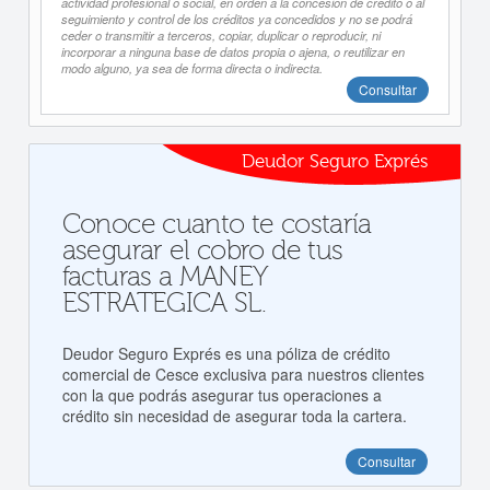
actividad profesional o social, en orden a la concesión de crédito o al
seguimiento y control de los créditos ya concedidos y no se podrá
ceder o transmitir a terceros, copiar, duplicar o reproducir, ni
incorporar a ninguna base de datos propia o ajena, o reutilizar en
modo alguno, ya sea de forma directa o indirecta.
Consultar
Deudor Seguro Exprés
Conoce cuanto te costaría
asegurar el cobro de tus
facturas a MANEY
ESTRATEGICA SL.
Deudor Seguro Exprés es una póliza de crédito
comercial de Cesce exclusiva para nuestros clientes
con la que podrás asegurar tus operaciones a
crédito sin necesidad de asegurar toda la cartera.
Consultar