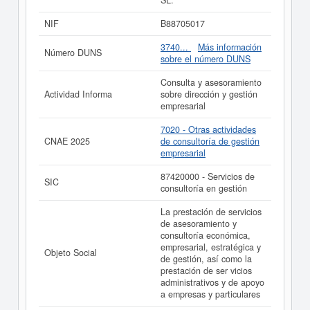
SL.
gestión empresarial. La empresa
MANEY
ESTRATEGICA SL.
se encuentra en la clasificación SIC
NIF
B88705017
correspondiente a la actividad 87420000. La ficha
contabiliza un total de 2 consultas. La última
3740...
Más información
Número DUNS
visualización es del 23/06/2026. Esta empresa y otras
sobre el número DUNS
similiares pueden aspirar a algunas subvenciones.
Descubra a cuales desde aquí. Su capital se sitúa
Consulta y asesoramiento
alrededor de 0 a 3.100 €. El número de actos
Actividad Informa
sobre dirección y gestión
publicados en el BORME sobre esta empresa es de 3 y
empresarial
figura en el Registro Mercantil de Madrid.
7020 - Otras actividades
Si está interesado en conocer más datos de la empresa
CNAE 2025
de consultoría de gestión
MANEY ESTRATEGICA SL. puede
acceder
empresarial
inmediatamente a este Informe ampliado
de MANEY
ESTRATEGICA SL.
87420000 - Servicios de
SIC
consultoría en gestión
La última actualización del informe de empresa se ha
realizado el 01/06/2026.
La prestación de servicios
de asesoramiento y
consultoría económica,
empresarial, estratégica y
Objeto Social
de gestión, así como la
prestación de ser vicios
administrativos y de apoyo
a empresas y particulares