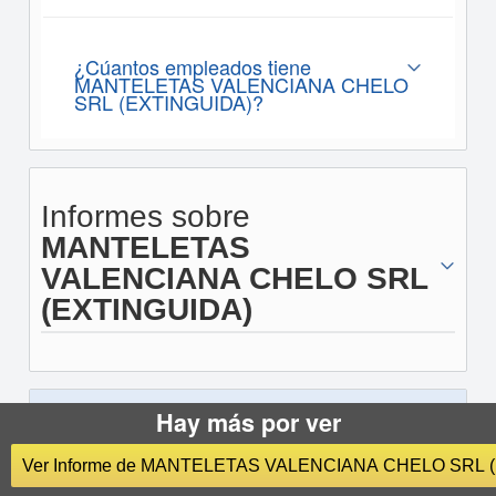
¿Cúantos empleados tiene
MANTELETAS VALENCIANA CHELO
SRL (EXTINGUIDA)?
Informes sobre
MANTELETAS
VALENCIANA CHELO SRL
(EXTINGUIDA)
Hay más por ver
¿Quiere buscar otra empresa?
Ver