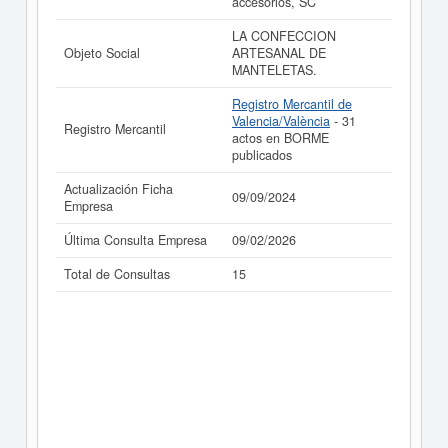
accesorios, SC
(EXTINGUIDA) puede
acceder inmediatamente a este
Informe ampliado
de MANTELETAS VALENCIANA
LA CONFECCION
CHELO SRL (EXTINGUIDA) y consultar los resultados
Objeto Social
ARTESANAL DE
de sus años de actividad, así como los balances y
MANTELETAS.
cuentas de resultados disponibles.
Registro Mercantil de
La última actualización del informe de empresa se ha
Valencia/València
- 31
realizado el 09/09/2024.
Registro Mercantil
actos en BORME
publicados
Actualización Ficha
09/09/2024
Empresa
Última Consulta Empresa
09/02/2026
Total de Consultas
15