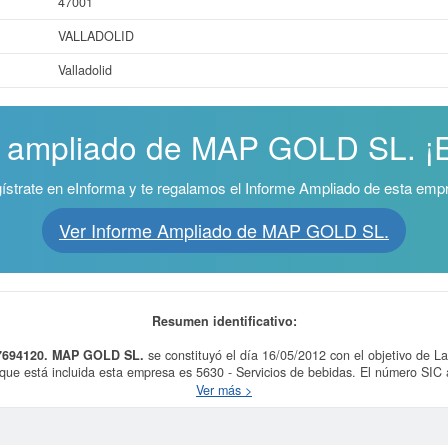
47001
VALLADOLID
Valladolid
e ampliado de MAP GOLD SL. ¡Es
ístrate en eInforma y te regalamos el Informe Ampliado de esta emp
Ver Informe Ampliado de MAP GOLD SL.
Resumen identificativo:
7694120.
MAP GOLD SL.
se constituyó el día 16/05/2012 con el objetivo de La
 que está incluida esta empresa es 5630 - Servicios de bebidas. El número SIC
 SL.
se ha consultado el 18/06/2019, acumulando un total de consultas de 14.
Ver más >
e realizarlo aquí mismo. Esta empresa tiene un capital aproximado de 0 a 3.10
gistrada esta empresa en Valladolid y el BORME ha publicado hasta ahora 7 act