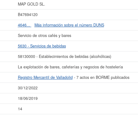
s datos de la empresa MAP GOLD SL. puede
acceder inmediatamente a este In
MAP GOLD SL.
esultados de sus años de actividad, así como los balances y cuentas de resulta
B47694120
La última actualización del informe de empresa se ha realizado el 30/12/2022.
4646...
Más información sobre el número DUNS
Servicio de otros cafés y bares
5630 - Servicios de bebidas
58130000 - Establecimientos de bebidas (alcohólicas)
La explotación de bares, cafeterías y negocios de hostelería
Registro Mercantil de Valladolid
- 7 actos en BORME publicados
30/12/2022
18/06/2019
14