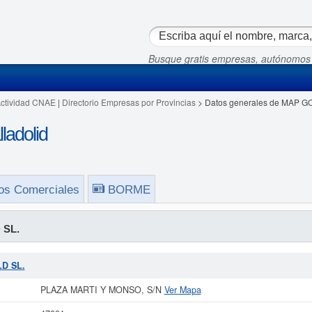
Busque gratis empresas, autónomos
Actividad CNAE
|
Directorio Empresas por Provincias
> Datos generales de MAP G
adolid
os Comerciales
BORME
 SL.
LD SL.
PLAZA MARTI Y MONSO, S/N
Ver Mapa