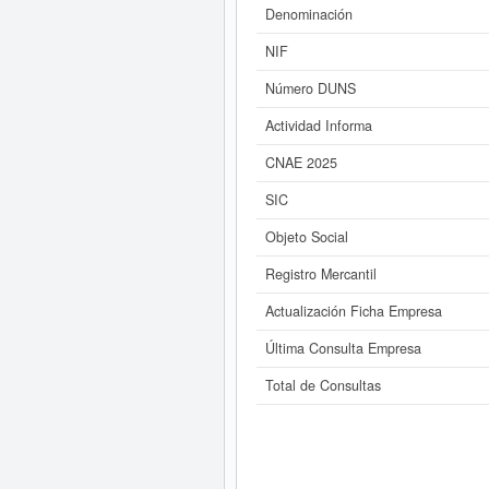
Si está interesado en conocer má
Denominación
consultar los r
NIF
Número DUNS
Actividad Informa
CNAE 2025
SIC
Objeto Social
Registro Mercantil
Actualización Ficha Empresa
Última Consulta Empresa
Total de Consultas