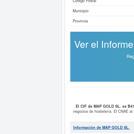
Código Postal
Municipio
Provincia
Ver el Inform
Reg
El CIF de MAP GOLD SL. es B4
negocios de hostelería. El CNAE al
58130000. La empresa
MAP GOLD
puede aspirar esta empresa pued
re
Información de MAP GOLD SL.