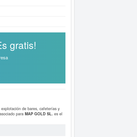
 gratis!
resa
 explotación de bares, cafeterías y
 asociado para
MAP GOLD SL.
es el
 Para informase a qué subvenciones
0 €. El Registro Mercantil tiene
os.