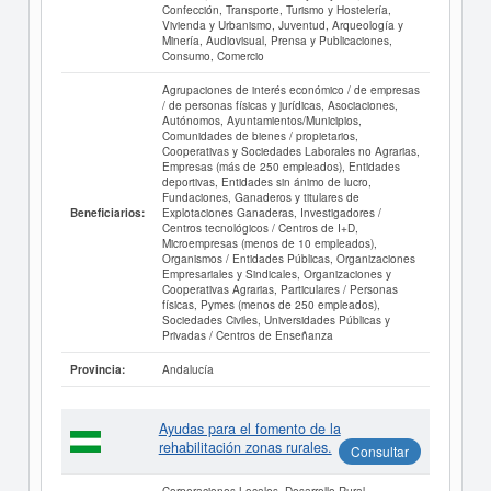
Confección, Transporte, Turismo y Hostelería,
Vivienda y Urbanismo, Juventud, Arqueología y
Minería, Audiovisual, Prensa y Publicaciones,
Consumo, Comercio
Agrupaciones de interés económico / de empresas
/ de personas físicas y jurídicas, Asociaciones,
Autónomos, Ayuntamientos/Municipios,
Comunidades de bienes / propietarios,
Cooperativas y Sociedades Laborales no Agrarias,
Empresas (más de 250 empleados), Entidades
deportivas, Entidades sin ánimo de lucro,
Fundaciones, Ganaderos y titulares de
Explotaciones Ganaderas, Investigadores /
Beneficiarios:
Centros tecnológicos / Centros de I+D,
Microempresas (menos de 10 empleados),
Organismos / Entidades Públicas, Organizaciones
Empresariales y Sindicales, Organizaciones y
Cooperativas Agrarias, Particulares / Personas
físicas, Pymes (menos de 250 empleados),
Sociedades Civiles, Universidades Públicas y
Privadas / Centros de Enseñanza
Andalucía
Provincia:
Ayudas para el fomento de la
rehabilitación zonas rurales.
Consultar
Corporaciones Locales, Desarrollo Rural,