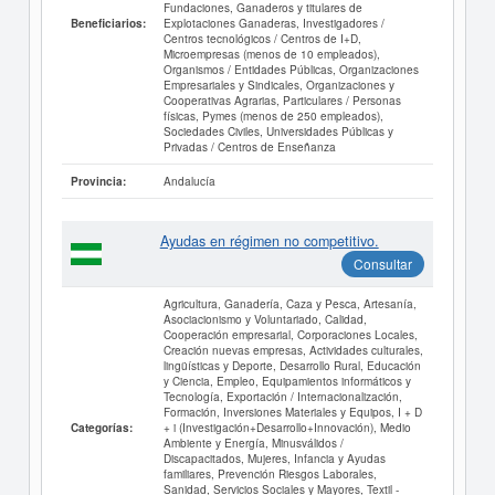
Fundaciones, Ganaderos y titulares de
Explotaciones Ganaderas, Investigadores /
Beneficiarios:
Centros tecnológicos / Centros de I+D,
Microempresas (menos de 10 empleados),
Organismos / Entidades Públicas, Organizaciones
Empresariales y Sindicales, Organizaciones y
Cooperativas Agrarias, Particulares / Personas
físicas, Pymes (menos de 250 empleados),
Sociedades Civiles, Universidades Públicas y
Privadas / Centros de Enseñanza
Andalucía
Provincia:
Ayudas en régimen no competitivo.
Consultar
Agricultura, Ganadería, Caza y Pesca, Artesanía,
Asociacionismo y Voluntariado, Calidad,
Cooperación empresarial, Corporaciones Locales,
Creación nuevas empresas, Actividades culturales,
lingüísticas y Deporte, Desarrollo Rural, Educación
y Ciencia, Empleo, Equipamientos informáticos y
Tecnología, Exportación / Internacionalización,
Formación, Inversiones Materiales y Equipos, I + D
+ i (Investigación+Desarrollo+Innovación), Medio
Categorías:
Ambiente y Energía, Minusválidos /
Discapacitados, Mujeres, Infancia y Ayudas
familiares, Prevención Riesgos Laborales,
Sanidad, Servicios Sociales y Mayores, Textil -