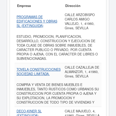
Empresa
Dirección
CALLE ARZOBISPO
PROGRAMAS DE
CARLOS AMIGO
EDIFICACIONES Y OBRAS
VALLEJO, 1, 41960,
SL (EXTINGUIDA)
Gines, SEVILLA
ESTUDIO, PROMOCION, PLANIFICACION,
DESARROLLO, CONSTRUCCION Y EJECUCION DE
TODA CLASE DE OBRAS SOBRE INMUEBLES, DE
CARACTER PUBLICO O PRIVADO, POR CUENTA
PROPIA O AJENA, CON EL CARACTER DE LIBRES O
SUBVENCIONADAS.
CALLE CAZALLEJA DE
TOVELA CONSTRUCCIONES
ALMANZOR, 1, 41960,
SOCIEDAD LIMITADA.
Gines, SEVILLA
COMPRA Y VENTA DE BIENES MUEBLES E
INMUEBLES, TANTO RUSTICOS COMO URBANOS SU
CONSTRUCCION POR CUENTA PROPIA O AJENA Y
SU EXPLOTACION, LA PROMOCION Y
CONSTRUCCION DE TODO TIPO DE VIVIENDAS Y
DECO-KINER SL
CALLE MAJUELO, 4,
(EXTINGUIDA)
41960, Gines, SEVILLA