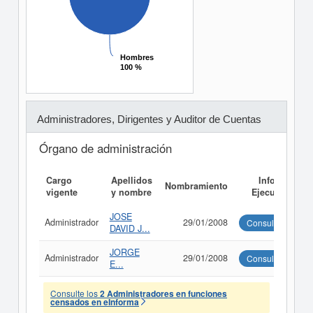
Hombres
Hombres
100 %
100 %
Administradores, Dirigentes y Auditor de Cuentas
Órgano de administración
Cargo
Apellidos
Informe
Nombramiento
vigente
y nombre
Ejecutivo
JOSE
Administrador
29/01/2008
Consultar
DAVID J...
JORGE
Administrador
29/01/2008
Consultar
E...
Consulte los
2 Administradores en funciones
censados en eInforma