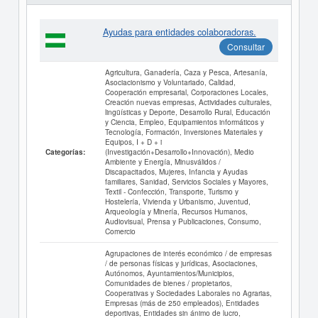
Ayudas para entidades colaboradoras.
Consultar
Agricultura, Ganadería, Caza y Pesca, Artesanía,
Asociacionismo y Voluntariado, Calidad,
Cooperación empresarial, Corporaciones Locales,
Creación nuevas empresas, Actividades culturales,
lingüísticas y Deporte, Desarrollo Rural, Educación
y Ciencia, Empleo, Equipamientos informáticos y
Tecnología, Formación, Inversiones Materiales y
Equipos, I + D + i
(Investigación+Desarrollo+Innovación), Medio
Categorías:
Ambiente y Energía, Minusválidos /
Discapacitados, Mujeres, Infancia y Ayudas
familiares, Sanidad, Servicios Sociales y Mayores,
Textil - Confección, Transporte, Turismo y
Hostelería, Vivienda y Urbanismo, Juventud,
Arqueología y Minería, Recursos Humanos,
Audiovisual, Prensa y Publicaciones, Consumo,
Comercio
Agrupaciones de interés económico / de empresas
/ de personas físicas y jurídicas, Asociaciones,
Autónomos, Ayuntamientos/Municipios,
Comunidades de bienes / propietarios,
Cooperativas y Sociedades Laborales no Agrarias,
Empresas (más de 250 empleados), Entidades
deportivas, Entidades sin ánimo de lucro,