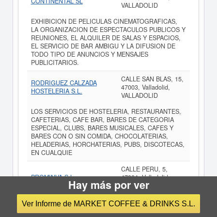
CONTINENTAL SL
VALLADOLID
EXHIBICION DE PELICULAS CINEMATOGRAFICAS,
LA ORGANIZACION DE ESPECTACULOS PUBLICOS Y
REUNIONES, EL ALQUILER DE SALAS Y ESPACIOS,
EL SERVICIO DE BAR AMBIGU Y LA DIFUSION DE
TODO TIPO DE ANUNCIOS Y MENSAJES
PUBLICITARIOS.
CALLE SAN BLAS, 15,
RODRIGUEZ CALZADA
47003, Valladolid,
HOSTELERIA S.L.
VALLADOLID
LOS SERVICIOS DE HOSTELERIA, RESTAURANTES,
CAFETERIAS, CAFE BAR, BARES DE CATEGORIA
ESPECIAL, CLUBS, BARES MUSICALES, CAFES Y
BARES CON O SIN COMIDA, CHOCOLATERIAS,
HELADERIAS, HORCHATERIAS, PUBS, DISCOTECAS,
EN CUALQUIE
CALLE PERU, 5,
PROMINVA S.L.
47004, Valladolid,
Hay más por ver
VALLADOLID
Ver Informe de MARKET COFFEE & DRINKS S.L.
AVENIDA ZAMORA,
EMPRENDEDORES DE