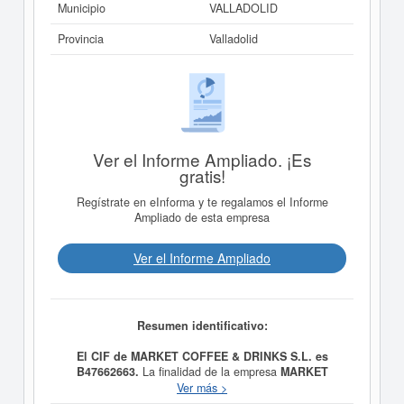
Municipio
VALLADOLID
Provincia
Valladolid
Ver el Informe Ampliado. ¡Es
gratis!
Regístrate en eInforma y te regalamos el Informe
Ampliado de esta empresa
Ver el Informe Ampliado
Resumen identificativo:
El CIF de MARKET COFFEE & DRINKS S.L. es
B47662663.
La finalidad de la empresa
MARKET
COFFEE & DRINKS S.L.
es La actividad hostelera a
Ver más >
todos los niveles (cafeterias, restaurantes, hoteles,