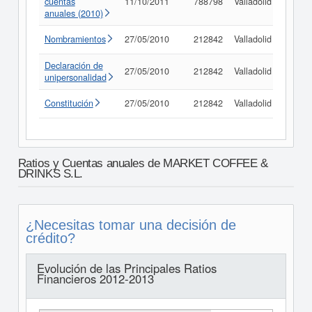
cuentas
11/10/2011
788798
Valladolid
Consu
anuales (2010)
Nombramientos
27/05/2010
212842
Valladolid
Consu
Declaración de
27/05/2010
212842
Valladolid
Consu
unipersonalidad
Constitución
27/05/2010
212842
Valladolid
Consu
Ratios y Cuentas anuales de MARKET COFFEE &
DRINKS S.L.
¿Necesitas tomar una decisión de
crédito?
Evolución de las Principales Ratios
Financieros 2012-2013