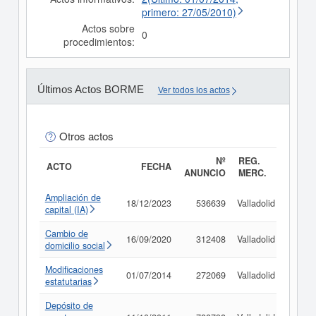
primero: 27/05/2010)
Actos sobre
0
procedimientos:
Últimos Actos BORME
Ver todos los actos
Otros actos
Nº
REG.
ACTO
FECHA
ANUNCIO
MERC.
Ampliación de
18/12/2023
536639
Valladolid
Consu
capital (IA)
Cambio de
16/09/2020
312408
Valladolid
Consu
domicilio social
Modificaciones
01/07/2014
272069
Valladolid
Consu
estatutarias
Depósito de