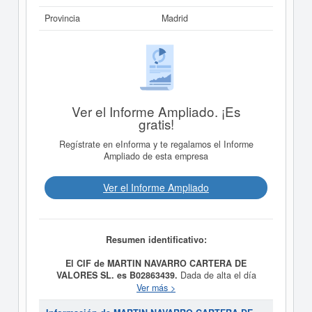
Provincia
Madrid
Ver el Informe Ampliado. ¡Es
gratis!
Regístrate en eInforma y te regalamos el Informe
Ampliado de esta empresa
Ver el Informe Ampliado
Resumen identificativo:
El CIF de MARTIN NAVARRO CARTERA DE
VALORES SL. es B02863439.
Dada de alta el día
30/11/2020, la empresa
MARTIN NAVARRO CARTERA
Ver más >
DE VALORES SL.
tiene como propósito a) Actuar como
sociedad Holding mediante la participación en el capital