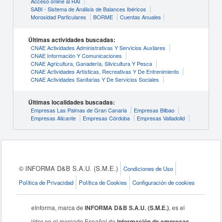
Acceso online al RAI
SABI - Sistema de Análisis de Balances Ibéricos
Morosidad Particulares
BORME
Cuentas Anuales
Últimas actividades buscadas:
CNAE Actividades Administrativas Y Servicios Auxliares
CNAE Información Y Comunicaciones
CNAE Agricultura, Ganadería, Silvicultura Y Pesca
CNAE Actividades Artísticas, Recreativas Y De Entrenimiento
CNAE Actividades Sanitarias Y De Servicios Sociales
Últimas localidades buscadas:
Empresas Las Palmas de Gran Canaria
Empresas Bilbao
Empresas Alicante
Empresas Córdoba
Empresas Valladolid
© INFORMA D&B S.A.U. (S.M.E.)
Condiciones de Uso
Política de Privacidad
Política de Cookies
Configuración de cookies
eInforma, marca de
INFORMA D&B S.A.U. (S.M.E.)
, es el
líder en el mercado Español de
información de empresas