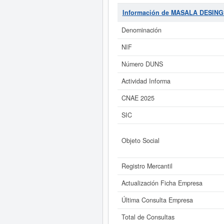
LEGISLACIONES ESPECIALE y fue cr
accesorios n.c.o.p.. El número de
M
Información de MASALA DESING
acumula 7 consultas, la última se
sector pueden optar. La cifra apro
Denominación
NIF
Si está interesado en conocer
este Informe ampliado
de MASALA D
Número DUNS
Actividad Informa
CNAE 2025
SIC
Objeto Social
Registro Mercantil
Actualización Ficha Empresa
Última Consulta Empresa
Total de Consultas