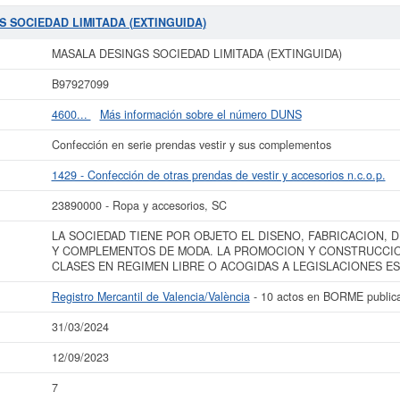
eada el día 19/07/2007. La clase CNAE a la que pertenece es 1429 - Confec
ASALA DESINGS SOCIEDAD LIMITADA (EXTINGUIDA)
en la clasificación 
S SOCIEDAD LIMITADA (EXTINGUIDA)
 ha producido el 12/09/2023. Consulte en esta página las subvenciones que est
ximada del capital social de esta empresa es de 0 a 3.100 €. La cantidad de ac
MASALA DESINGS SOCIEDAD LIMITADA (EXTINGUIDA)
y aparece dada de alta en la provincia Valencia/València del Registro Mercantil
B97927099
 más datos de la empresa MASALA DESINGS SOCIEDAD LIMITADA (EXTINGUIDA
ESINGS SOCIEDAD LIMITADA (EXTINGUIDA) y consultar los resultados de sus
4600...
Más información sobre el número DUNS
balances y cuentas de resultados disponibles.
Confección en serie prendas vestir y sus complementos
La última actualización del informe de empresa se ha realizado el 31/03/2024.
1429 - Confección de otras prendas de vestir y accesorios n.c.o.p.
23890000 - Ropa y accesorios, SC
LA SOCIEDAD TIENE POR OBJETO EL DISENO, FABRICACION, 
Y COMPLEMENTOS DE MODA. LA PROMOCION Y CONSTRUCCIO
CLASES EN REGIMEN LIBRE O ACOGIDAS A LEGISLACIONES ES
Registro Mercantil de Valencia/València
- 10 actos en BORME public
31/03/2024
12/09/2023
7