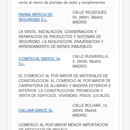
venta al menor de prendas de vestir y complementos
CALLE VELAZQUEZ,
PARMA IBERICA DE
53, 28001, Madrid,
SEGURIDAD S.L.
MADRID
LA VENTA, INSTALACION, CONSERVACION Y
REPARACION DE PRODUCTOS Y SISTEMAS DE
SEGURIDAD. LA ADQUISICION, ENAJENACION Y
ARRENDAMIENTO DE BIENES INMUEBLES.
CALLE BUGANVILLA,
COMERCIAL MARGIL 94
5, 28036, Madrid,
S.L.
MADRID
EL COMERCIO AL POR MAYOR DE MATERIALES DE
CONSTRUCCION. EL COMERCIO AL POR MAYOR DE
CARPINTERIA DE ALUMINIO Y MADERA EXTERIOR E
INTERIOR. LA CONSTRUCCION, PROMOCION Y
VENTA DE EDIFICIOS, VIVIENDAS, PISOS, LOCALES,
CALLE BOLIVAR, 15,
CALLAVA DANCE SL
28045, Madrid,
MADRID
COMERCIO AL POR MAYOR MENOR IMPORTACION
DE ARTICULOS DE REGALO