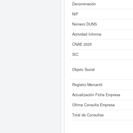
esta empresa es de 0 a 3.100 €. La
Denominación
NIF
Si está interesado en conocer 
ALTURA SL y consultar
Número DUNS
Actividad Informa
CNAE 2025
SIC
Objeto Social
Registro Mercantil
Actualización Ficha Empresa
Última Consulta Empresa
Total de Consultas