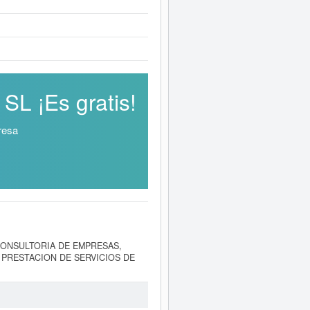
L ¡Es gratis!
resa
CONSULTORIA DE EMPRESAS,
 PRESTACION DE SERVICIOS DE
ase CNAE a la que pertenece es
 SL
en la clasificación del SIC es el
tima se ha producido el 15/02/2026.
a aproximada del capital social de