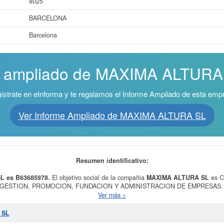
8025
BARCELONA
Barcelona
e ampliado de MAXIMA ALTURA S
ístrate en eInforma y te regalamos el Informe Ampliado de esta emp
Ver Informe Ampliado de MAXIMA ALTURA SL
Resumen identificativo:
L es B63685978.
El objetivo social de la compañia
MAXIMA ALTURA SL
es 
GESTION, PROMOCION, FUNDACION Y ADMINISTRACION DE EMPRESAS.
E TODO TIPO DE INVERSIONES.ETC y fue creada el día 01/12/2004. La cl
Ver más >
 profesionales, científicas y técnicas n.c.o.p.. El número de
MAXIMA ALTURA
LTURA SL
cuenta con un total de 1. Esta empresa acumula 28 consultas, la úl
 SL
nciones que esta empresa y las relacionadas de su sector pueden optar. La cifr