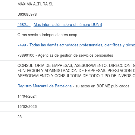
 cantidad de actos existentes en el BORME es de 10 y aparece dada de alta en 
MAXIMA ALTURA SL
Mercantil.
B63685978
más datos de la empresa MAXIMA ALTURA SL puede
acceder inmediatamente a e
 los resultados de sus años de actividad, así como los balances y cuentas de r
4682...
Más información sobre el número DUNS
La última actualización del informe de empresa se ha realizado el 14/04/2024.
Otros servicio independientes ncop
7499 - Todas las demás actividades profesionales, científicas y técni
73890100 - Agencias de gestión de servicios personales
CONSULTORIA DE EMPRESAS, ASESORAMIENTO, DIRECCION, 
FUNDACION Y ADMINISTRACION DE EMPRESAS. PRESTACION D
ASESORAMIENTO Y CONSULTORIA DE TODO TIPO DE INVERSI
Registro Mercantil de Barcelona
- 10 actos en BORME publicados
14/04/2024
15/02/2026
28