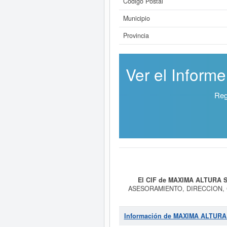
Código Postal
Municipio
Provincia
Ver el Inform
Reg
El CIF de MAXIMA ALTURA S
ASESORAMIENTO, DIRECCION, 
ASESORAMIENTO Y CONSULTORIA D
7499 - Todas las demás actividades
73890100. La empresa
MAXIMA A
Información de MAXIMA ALTURA
Consulte en esta página las subve