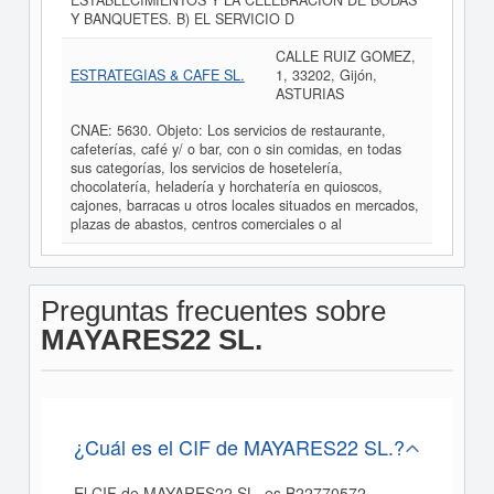
ESTABLECIMIENTOS Y LA CELEBRACION DE BODAS
Y BANQUETES. B) EL SERVICIO D
CALLE RUIZ GOMEZ,
ESTRATEGIAS & CAFE SL.
1, 33202, Gijón,
ASTURIAS
CNAE: 5630. Objeto: Los servicios de restaurante,
cafeterías, café y/ o bar, con o sin comidas, en todas
sus categorías, los servicios de hosetelería,
chocolatería, heladería y horchatería en quioscos,
cajones, barracas u otros locales situados en mercados,
plazas de abastos, centros comerciales o al
Preguntas frecuentes sobre
MAYARES22 SL.
¿Cuál es el CIF de MAYARES22 SL.?
El CIF de MAYARES22 SL. es B22770572