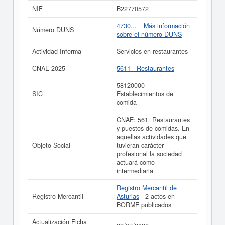
SL.
cuenta con el número 58120000. La ficha ha sido
NIF
B22770572
consultada el 24/04/2026 y contabiliza un total de 19
consultas. Si quiere consultar qué subvenciones puede
4730...
Más información
Número DUNS
llegar a pedir esta empresa, puede hacerlo en esta
sobre el número DUNS
misma web. El patrimonio social de esta empresa es de
0 a 3.100 €. El BORME tiene publicados 2 actos y está
Actividad Informa
Servicios en restaurantes
afiliada al Registro Mercantil de Asturias.
CNAE 2025
5611 - Restaurantes
Si está interesado en conocer más datos de la empresa
MAYARES22 SL. puede
acceder inmediatamente a este
58120000 -
Informe ampliado
de MAYARES22 SL. y consultar los
SIC
Establecimientos de
resultados de sus años de actividad, así como los
comida
balances y cuentas de resultados disponibles.
CNAE: 561. Restaurantes
La última actualización del informe de empresa se ha
y puestos de comidas. En
realizado el 22/07/2026.
aquellas actividades que
Objeto Social
tuvieran carácter
profesional la sociedad
actuará como
intermediaria
Registro Mercantil de
Registro Mercantil
Asturias
- 2 actos en
BORME publicados
Actualización Ficha