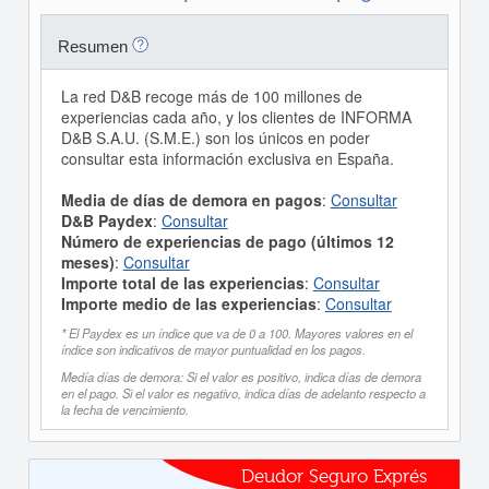
Resumen
La red D&B recoge más de 100 millones de
experiencias cada año, y los clientes de INFORMA
D&B S.A.U. (S.M.E.) son los únicos en poder
consultar esta información exclusiva en España.
Media de días de demora en pagos
:
Consultar
D&B Paydex
:
Consultar
Número de experiencias de pago (últimos 12
meses)
:
Consultar
Importe total de las experiencias
:
Consultar
Importe medio de las experiencias
:
Consultar
* El Paydex es un índice que va de 0 a 100. Mayores valores en el
índice son indicativos de mayor puntualidad en los pagos.
Medía días de demora: Si el valor es positivo, indica días de demora
en el pago. Si el valor es negativo, indica días de adelanto respecto a
la fecha de vencimiento.
Deudor Seguro Exprés