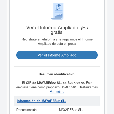
Ver el Informe Ampliado. ¡Es
gratis!
Regístrate en eInforma y te regalamos el Informe
Ampliado de esta empresa
Ver el Informe Ampliado
Resumen identificativo:
El CIF de MAYARES22 SL. es B22770572.
Esta
empresa tiene como propósito CNAE: 561. Restaurantes
y puestos de comidas. En aquellas actividades que
Ver más >
tuvieran carácter profesional la sociedad actuará como
intermediaria y fue creada el día 18/07/2025. La
Información de MAYARES22 SL.
categoría CNAE en la que está dada de alta esta
empresa es 5611 - Restaurantes. Dentro de la
Denominación
MAYARES22 SL.
Clasificación Industrial Estándar o SIC,
MAYARES22