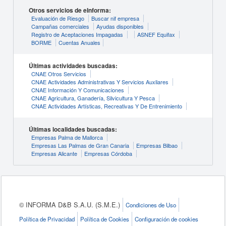
Otros servicios de eInforma:
Evaluación de Riesgo
Buscar nif empresa
Campañas comerciales
Ayudas disponibles
Registro de Aceptaciones Impagadas
ASNEF Equifax
BORME
Cuentas Anuales
Últimas actividades buscadas:
CNAE Otros Servicios
CNAE Actividades Administrativas Y Servicios Auxliares
CNAE Información Y Comunicaciones
CNAE Agricultura, Ganadería, Silvicultura Y Pesca
CNAE Actividades Artísticas, Recreativas Y De Entrenimiento
Últimas localidades buscadas:
Empresas Palma de Mallorca
Empresas Las Palmas de Gran Canaria
Empresas Bilbao
Empresas Alicante
Empresas Córdoba
© INFORMA D&B S.A.U. (S.M.E.)
Condiciones de Uso
Política de Privacidad
Política de Cookies
Configuración de cookies