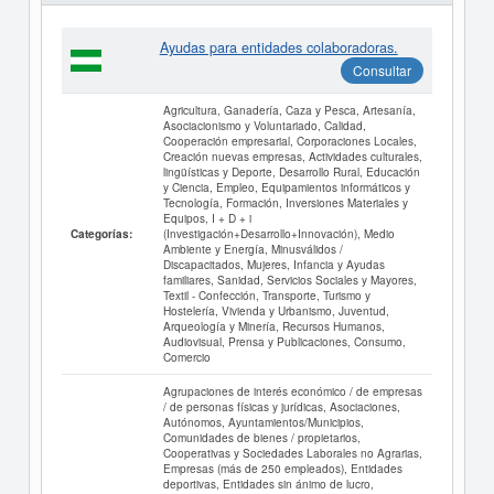
Ayudas para entidades colaboradoras.
Consultar
Agricultura, Ganadería, Caza y Pesca, Artesanía,
Asociacionismo y Voluntariado, Calidad,
Cooperación empresarial, Corporaciones Locales,
Creación nuevas empresas, Actividades culturales,
lingüísticas y Deporte, Desarrollo Rural, Educación
y Ciencia, Empleo, Equipamientos informáticos y
Tecnología, Formación, Inversiones Materiales y
Equipos, I + D + i
(Investigación+Desarrollo+Innovación), Medio
Categorías:
Ambiente y Energía, Minusválidos /
Discapacitados, Mujeres, Infancia y Ayudas
familiares, Sanidad, Servicios Sociales y Mayores,
Textil - Confección, Transporte, Turismo y
Hostelería, Vivienda y Urbanismo, Juventud,
Arqueología y Minería, Recursos Humanos,
Audiovisual, Prensa y Publicaciones, Consumo,
Comercio
Agrupaciones de interés económico / de empresas
/ de personas físicas y jurídicas, Asociaciones,
Autónomos, Ayuntamientos/Municipios,
Comunidades de bienes / propietarios,
Cooperativas y Sociedades Laborales no Agrarias,
Empresas (más de 250 empleados), Entidades
deportivas, Entidades sin ánimo de lucro,