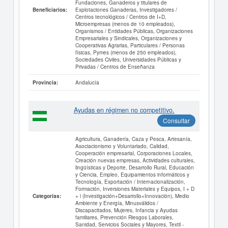
Fundaciones, Ganaderos y titulares de
Explotaciones Ganaderas, Investigadores /
Beneficiarios:
Centros tecnológicos / Centros de I+D,
Microempresas (menos de 10 empleados),
Organismos / Entidades Públicas, Organizaciones
Empresariales y Sindicales, Organizaciones y
Cooperativas Agrarias, Particulares / Personas
físicas, Pymes (menos de 250 empleados),
Sociedades Civiles, Universidades Públicas y
Privadas / Centros de Enseñanza
Andalucía
Provincia:
Ayudas en régimen no competitivo.
Consultar
Agricultura, Ganadería, Caza y Pesca, Artesanía,
Asociacionismo y Voluntariado, Calidad,
Cooperación empresarial, Corporaciones Locales,
Creación nuevas empresas, Actividades culturales,
lingüísticas y Deporte, Desarrollo Rural, Educación
y Ciencia, Empleo, Equipamientos informáticos y
Tecnología, Exportación / Internacionalización,
Formación, Inversiones Materiales y Equipos, I + D
+ i (Investigación+Desarrollo+Innovación), Medio
Categorías:
Ambiente y Energía, Minusválidos /
Discapacitados, Mujeres, Infancia y Ayudas
familiares, Prevención Riesgos Laborales,
Sanidad, Servicios Sociales y Mayores, Textil -