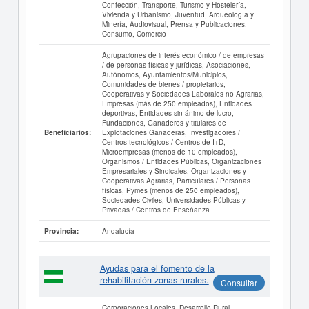
Confección, Transporte, Turismo y Hostelería,
Vivienda y Urbanismo, Juventud, Arqueología y
Minería, Audiovisual, Prensa y Publicaciones,
Consumo, Comercio
Agrupaciones de interés económico / de empresas
/ de personas físicas y jurídicas, Asociaciones,
Autónomos, Ayuntamientos/Municipios,
Comunidades de bienes / propietarios,
Cooperativas y Sociedades Laborales no Agrarias,
Empresas (más de 250 empleados), Entidades
deportivas, Entidades sin ánimo de lucro,
Fundaciones, Ganaderos y titulares de
Explotaciones Ganaderas, Investigadores /
Beneficiarios:
Centros tecnológicos / Centros de I+D,
Microempresas (menos de 10 empleados),
Organismos / Entidades Públicas, Organizaciones
Empresariales y Sindicales, Organizaciones y
Cooperativas Agrarias, Particulares / Personas
físicas, Pymes (menos de 250 empleados),
Sociedades Civiles, Universidades Públicas y
Privadas / Centros de Enseñanza
Andalucía
Provincia:
Ayudas para el fomento de la
rehabilitación zonas rurales.
Consultar
Corporaciones Locales, Desarrollo Rural,