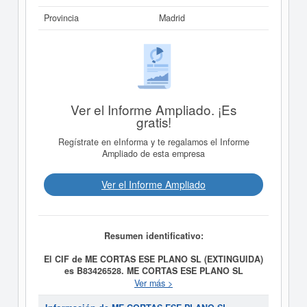
Provincia
Madrid
Ver el Informe Ampliado. ¡Es
gratis!
Regístrate en eInforma y te regalamos el Informe
Ampliado de esta empresa
Ver el Informe Ampliado
Resumen identificativo:
El CIF de ME CORTAS ESE PLANO SL (EXTINGUIDA)
es B83426528.
ME CORTAS ESE PLANO SL
(EXTINGUIDA)
se constituyó el día 08/10/2002 con el
Ver más >
objetivo de LA PRODUCCION, POSTPRODUCCION Y
REALIZACION MULTIMEDIA, EN AUDIO, VIDEO, CINE