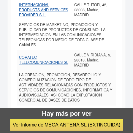
INTERNACIONAL
CALLE TUTOR, 45,
PRODUCTS AND SERVICES
28008, Madrid,
PROVIDER S.L.
MADRID
SERVICIOS DE MARKETING, PROMOCION Y
PUBLICIDAD DE PRODUCTOS DE CONSUMO. LA
INTERMEDIACION EN LAS COMUNICACIONES
TELEFONICAS POR MEDIO DE TODA CLASE DE
CANALES.
CALLE VIRIDIANA, 9,
CORATEC
28018, Madrid,
TELECOMUNICACIONES SL
MADRID
LA CREACION, PROMOCION, DESARROLLO Y
COMERCIALIZACION DE TODO TIPO DE
ACTIVIDADES RELACIONADAS CON PRODUCTOS Y
SERVICIOS DE COMUNICACIONES, INFORMATICA Y
AUDIOVISUALES; ASI COMO LA EXPLOTACION
COMERCIAL DE BASES DE DATOS
CALLE SAN
Hay más por ver
VIRTUAL KNOWLEDGE
BERNARDO, 115,
CONNECTIVITY
28015, Madrid,
SOLUTIONS SL
Ver Informe de MEGA ANTENA SL (EXTINGUIDA)
MADRID