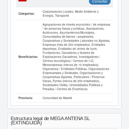
Consultar
Corporaciones Locales, Medio Ambiente y
Categorías:
Energía, Transporte
Agrupaciones de interés económico / de empresas
/ de personas físicas y jurídicas, Asociaciones,
Autónomos, Ayuntamientos/Municipios,
Comunidades de bienes / propietarios,
Cooperativas y Sociedades Laborales no Agrarias,
Empresas (más de 250 empleados), Entidades
deportivas, Entidades sin ánimo de lucro,
Fundaciones, Ganaderos y titulares de
Explotaciones Ganaderas, Investigadores /
Beneficiarios:
Centros tecnológicos / Centros de I+D,
Microempresas (menos de 10 empleados),
Organismos / Entidades Públicas, Organizaciones
Empresariales y Sindicales, Organizaciones y
Cooperativas Agrarias, Particulares / Personas
físicas, Pymes (menos de 250 empleados),
Sociedades Civiles, Universidades Públicas y
Privadas / Centros de Enseñanza
Comunidad de Madrid
Provincia:
Estructura legal de MEGA ANTENA SL
(EXTINGUIDA)