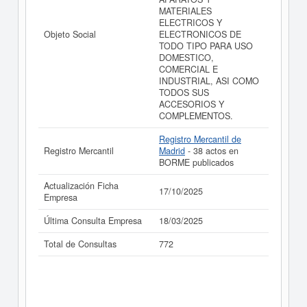
ANTENA SL (EXTINGUIDA) y consultar los resultados
MATERIALES
de sus años de actividad, así como los balances y
ELECTRICOS Y
cuentas de resultados disponibles.
Objeto Social
ELECTRONICOS DE
TODO TIPO PARA USO
La última actualización del informe de empresa se ha
DOMESTICO,
realizado el 17/10/2025.
COMERCIAL E
INDUSTRIAL, ASI COMO
TODOS SUS
ACCESORIOS Y
COMPLEMENTOS.
Registro Mercantil de
Registro Mercantil
Madrid
- 38 actos en
BORME publicados
Actualización Ficha
17/10/2025
Empresa
Última Consulta Empresa
18/03/2025
Total de Consultas
772