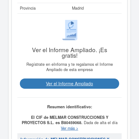
Provincia
Madrid
Ver el Informe Ampliado. ¡Es
gratis!
Regístrate en eInforma y te regalamos el Informe
Ampliado de esta empresa
Ver el Informe Ampliado
Resumen identificativo:
El CIF de MELMAR CONSTRUCCIONES Y
PROYECTOS S.L. es B80459068.
Dada de alta el día
30/10/1992, la empresa
MELMAR CONSTRUCCIONES
Ver más >
Y PROYECTOS S.L.
tiene como propósito
REALIZACION DE TODA CLASE DE DECORACIONES,