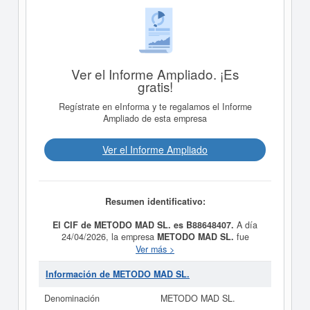
Ver el Informe Ampliado. ¡Es
gratis!
Regístrate en eInforma y te regalamos el Informe
Ampliado de esta empresa
Ver el Informe Ampliado
Resumen identificativo:
El CIF de METODO MAD SL. es B88648407.
A día
24/04/2026, la empresa
METODO MAD SL.
fue
formada con el objetivo A) La actividad hotelera y
Ver más >
hostelera en todas sus variedades, incluyendo
cafeterías, bares y restaurantes. B) Gestión de
Información de METODO MAD SL.
instalaciones para actividades artísticas y artes
escénicas C) La producción, distribución y
Denominación
METODO MAD SL.
representación de toda clase de espectáculos teatrales