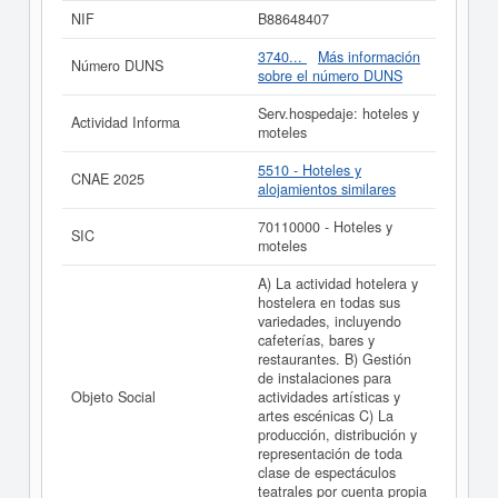
por cuenta propia o ajena y el. Su categorización en el
NIF
B88648407
CNAE es 5510 - Hoteles y alojamientos similares. En la
clasificación SIC, la empresa
METODO MAD SL.
cuenta
3740...
Más información
Número DUNS
con el número 70110000. Esta compañia puede solicitar
sobre el número DUNS
alguna subvención y para informarse de cuales son,
puede hacerlo en esta misma web. Su patrimonio social
Serv.hospedaje: hoteles y
Actividad Informa
de la compañia está entre el rango de 0 a 3.100 €. Esta
moteles
empresa ha publicado 3 actos en el BORME y se dió de
alta en el Registro Mercantil de Madrid.
5510 - Hoteles y
CNAE 2025
alojamientos similares
Si está interesado en conocer más datos de la empresa
METODO MAD SL. puede
acceder inmediatamente a
70110000 - Hoteles y
SIC
este Informe ampliado
de METODO MAD SL.
moteles
La última actualización del informe de empresa se ha
A) La actividad hotelera y
realizado el 03/06/2026.
hostelera en todas sus
variedades, incluyendo
cafeterías, bares y
restaurantes. B) Gestión
de instalaciones para
Objeto Social
actividades artísticas y
artes escénicas C) La
producción, distribución y
representación de toda
clase de espectáculos
teatrales por cuenta propia