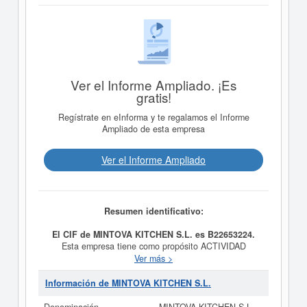
Ver el Informe Ampliado. ¡Es
gratis!
Regístrate en eInforma y te regalamos el Informe
Ampliado de esta empresa
Ver el Informe Ampliado
Resumen identificativo:
El CIF de MINTOVA KITCHEN S.L. es B22653224.
Esta empresa tiene como propósito ACTIVIDAD
PRINCIPAL: 4690 / COMERCIO AL POR MAYOR NO
Ver más >
ESPECIALIZADO y fue creada el día 25/06/2025. La
categoría CNAE en la que está dada de alta esta
Información de MINTOVA KITCHEN S.L.
empresa es 4690 - Comercio al por mayor no
especializado. Dentro de la Clasificación Industrial