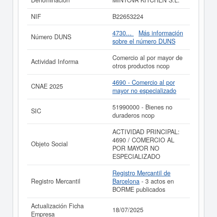
Denominación
MINTOVA KITCHEN S.L.
Estándar o SIC,
MINTOVA KITCHEN S.L.
cuenta con el
número 51990000. La ficha ha sido consultada el
NIF
B22653224
22/12/2025 y contabiliza un total de 3 consultas. Si
quiere consultar qué subvenciones puede llegar a pedir
4730...
Más información
Número DUNS
esta empresa, puede hacerlo en esta misma web. El
sobre el número DUNS
patrimonio social de esta empresa es de 3.100 a 60.000
€. El BORME tiene publicados 3 actos y está afiliada al
Comercio al por mayor de
Actividad Informa
Registro Mercantil de Barcelona.
otros productos ncop
Si está interesado en conocer más datos de la empresa
4690 - Comercio al por
CNAE 2025
MINTOVA KITCHEN S.L. puede
acceder inmediatamente
mayor no especializado
a este Informe ampliado
de MINTOVA KITCHEN S.L. y
consultar los resultados de sus años de actividad, así
51990000 - Bienes no
SIC
como los balances y cuentas de resultados disponibles.
duraderos ncop
La última actualización del informe de empresa se ha
ACTIVIDAD PRINCIPAL:
realizado el 18/07/2025.
4690 / COMERCIO AL
Objeto Social
POR MAYOR NO
ESPECIALIZADO
Registro Mercantil de
Registro Mercantil
Barcelona
- 3 actos en
BORME publicados
Actualización Ficha
18/07/2025
Empresa