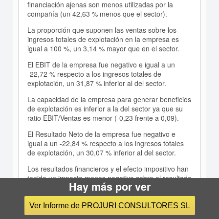
financiación ajenas son menos utilizadas por la
compañía (un 42,63 % menos que el sector).
La proporción que suponen las ventas sobre los
ingresos totales de explotación en la empresa es
igual a 100 %, un 3,14 % mayor que en el sector.
El EBIT de la empresa fue negativo e igual a un
-22,72 % respecto a los ingresos totales de
explotación, un 31,87 % inferior al del sector.
La capacidad de la empresa para generar beneficios
de explotación es inferior a la del sector ya que su
ratio EBIT/Ventas es menor (-0,23 frente a 0,09).
El Resultado Neto de la empresa fue negativo e
igual a un -22,84 % respecto a los ingresos totales
de explotación, un 30,07 % inferior al del sector.
Los resultados financieros y el efecto impositivo han
tenido un impacto menos negativo sobre el resultado
Hay más por ver
neto en la empresa que en el sector.
Ver Informe de PROJURI CONSULTORES SL