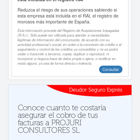
Reduzca el riesgo de sus operaciones sabiendo si
esta empresa está incluida en el RAI, el registro de
morosos más importante de España.
Esta información procede del Registro de Aceptaciones Impagadas
(R.A.I.). Sólo puede ser utilizada para atender a necesidades
legítimas de información del concursante, de acuerdo con su
actividad profesional o social, en orden a la concesión de crédito o al
seguimiento y control de los créditos ya concedidos y no se podrá
ceder o transmitir a terceros, copiar, duplicar o reproducir, ni
incorporar a ninguna base de datos propia o ajena, o reutilizar en
modo alguno, ya sea de forma directa o indirecta.
Consultar
Deudor Seguro Exprés
Conoce cuanto te costaría
asegurar el cobro de tus
facturas a PROJURI
CONSULTORES SL