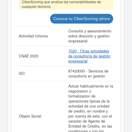
CiberScoring que analiza las vulnerabilidades de
La última actualización del informe de empresa se ha
cualquier dominio.
realizado el 29/07/2026.
Conoce tu CiberScoring ahora
Consulta y asesoramiento
Actividad Informa
sobre dirección y gestión
empresarial
7020 - Otras actividades
CNAE 2025
de consultoría de gestión
empresarial
87420000 - Servicios de
SIC
consultoría en gestión
Actuar habitualmente en la
negociacion o
formalizacion de
operaciones tipicas de la
actividad de una entidad
de credito, en nombre y
Objeto Social
por cuenta de esta, con el
caracter de Agente de
Entidad de Credito, en las
condiciones y con los