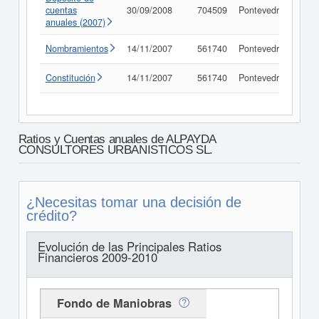
cuentas
30/09/2008
704509
Pontevedra
Con
anuales (2007)
Nombramientos
14/11/2007
561740
Pontevedra
Con
Constitución
14/11/2007
561740
Pontevedra
Con
Ratios y Cuentas anuales de ALPAYDA
CONSULTORES URBANISTICOS SL.
¿Necesitas tomar una decisión de
crédito?
Evolución de las Principales Ratios
Financieros 2009-2010
Fondo de Maniobras