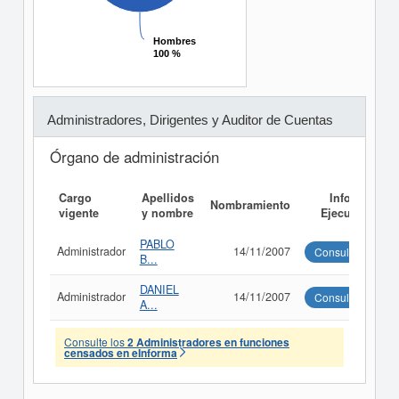
Hombres
Hombres
100 %
100 %
Administradores, Dirigentes y Auditor de Cuentas
Órgano de administración
Cargo
Apellidos
Informe
Nombramiento
vigente
y nombre
Ejecutivo
PABLO
Administrador
14/11/2007
Consultar
B...
DANIEL
Administrador
14/11/2007
Consultar
A...
Consulte los
2 Administradores en funciones
censados en eInforma