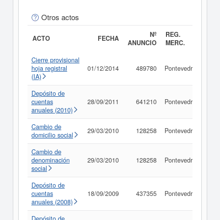
Otros actos
Nº
REG.
ACTO
FECHA
ANUNCIO
MERC.
Cierre provisional
hoja registral
01/12/2014
489780
Pontevedra
Con
(IA)
Depósito de
cuentas
28/09/2011
641210
Pontevedra
Con
anuales (2010)
Cambio de
29/03/2010
128258
Pontevedra
Con
domicilio social
Cambio de
denominación
29/03/2010
128258
Pontevedra
Con
social
Depósito de
cuentas
18/09/2009
437355
Pontevedra
Con
anuales (2008)
Depósito de