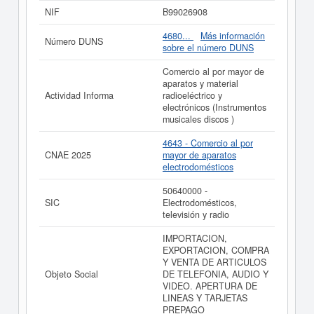
Industrial Estándar o SIC,
MOBILE ONE S.L.
cuenta
NIF
B99026908
con el número 50640000. La ficha ha sido consultada el
10/01/2018 y contabiliza un total de 10 consultas. Si
4680...
Más información
Número DUNS
quiere consultar qué subvenciones puede llegar a pedir
sobre el número DUNS
esta empresa, puede hacerlo en esta misma web. El
patrimonio social de esta empresa es de 0 a 3.100 €. El
Comercio al por mayor de
BORME tiene publicados 5 actos y está afiliada al
aparatos y material
Registro Mercantil de Zaragoza.
Actividad Informa
radioeléctrico y
electrónicos (Instrumentos
Si está interesado en conocer más datos de la empresa
musicales discos )
MOBILE ONE S.L. puede
acceder inmediatamente a
este Informe ampliado
de MOBILE ONE S.L. y consultar
4643 - Comercio al por
los resultados de sus años de actividad, así como los
CNAE 2025
mayor de aparatos
balances y cuentas de resultados disponibles.
electrodomésticos
La última actualización del informe de empresa se ha
50640000 -
realizado el 21/10/2022.
SIC
Electrodomésticos,
televisión y radio
IMPORTACION,
EXPORTACION, COMPRA
Y VENTA DE ARTICULOS
Objeto Social
DE TELEFONIA, AUDIO Y
VIDEO. APERTURA DE
LINEAS Y TARJETAS
PREPAGO