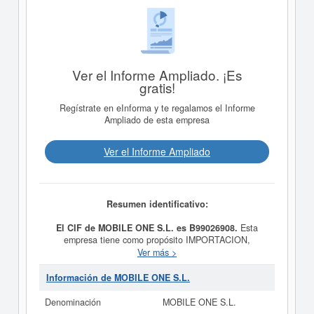
Ver el Informe Ampliado. ¡Es
gratis!
Regístrate en eInforma y te regalamos el Informe
Ampliado de esta empresa
Ver el Informe Ampliado
Resumen identificativo:
El CIF de MOBILE ONE S.L. es B99026908.
Esta
empresa tiene como propósito IMPORTACION,
EXPORTACION, COMPRA Y VENTA DE ARTICULOS
Ver más >
DE TELEFONIA, AUDIO Y VIDEO. APERTURA DE
LINEAS Y TARJETAS PREPAGO y fue creada el día
Información de MOBILE ONE S.L.
07/09/2004. La categoría CNAE en la que está dada de
alta esta empresa es 4643 - Comercio al por mayor de
Denominación
MOBILE ONE S.L.
aparatos electrodomésticos. Dentro de la Clasificación