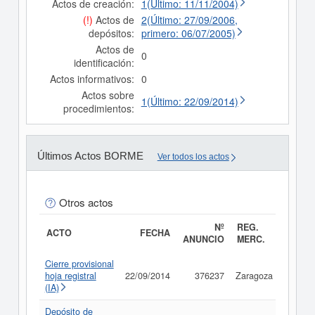
Actos de creación:
1(Último: 11/11/2004)
(!)
Actos de
2(Último: 27/09/2006,
depósitos:
primero: 06/07/2005)
Actos de
0
identificación:
Actos informativos:
0
Actos sobre
1(Último: 22/09/2014)
procedimientos:
Últimos Actos BORME
Ver todos los actos
Otros actos
Nº
REG.
ACTO
FECHA
ANUNCIO
MERC.
Cierre provisional
hoja registral
22/09/2014
376237
Zaragoza
Consu
(IA)
Depósito de