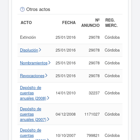
Otros actos
Nº
REG.
ACTO
FECHA
ANUNCIO
MERC.
Extinción
25/01/2016
29078
Córdoba
Consul
Disolución
25/01/2016
29078
Córdoba
Consul
Nombramientos
25/01/2016
29078
Córdoba
Consul
Revocaciones
25/01/2016
29078
Córdoba
Consul
Depósito de
cuentas
14/01/2010
32237
Córdoba
Consul
anuales (2008)
Depósito de
cuentas
04/12/2008
1171027
Córdoba
Consul
anuales (2007)
Depósito de
cuentas
10/10/2007
799821
Córdoba
Consul