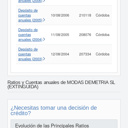
anuales (2006)
Depósito de
cuentas
10/08/2006
210118
Córdoba
Consul
anuales (2005)
Depósito de
cuentas
11/08/2005
208076
Córdoba
Consul
anuales (2004)
Depósito de
cuentas
12/08/2004
207334
Córdoba
Consul
anuales (2003)
Ratios y Cuentas anuales de MODAS DEMETRIA SL
(EXTINGUIDA)
¿Necesitas tomar una decisión de
crédito?
Evolución de las Principales Ratios