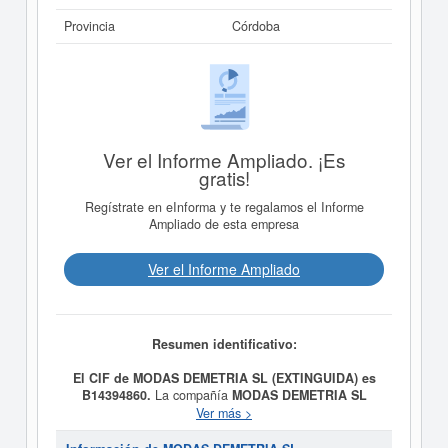
Provincia
Córdoba
Ver el Informe Ampliado. ¡Es
gratis!
Regístrate en eInforma y te regalamos el Informe
Ampliado de esta empresa
Ver el Informe Ampliado
Resumen identificativo:
El CIF de MODAS DEMETRIA SL (EXTINGUIDA) es
B14394860.
La compañía
MODAS DEMETRIA SL
(EXTINGUIDA)
fue fundada el día 26/08/1994 teniendo
Ver más >
como meta social COMPRA VENTA DE TELAS Y
CONFECCION, DE PRENDAS DE VESTIR O DE