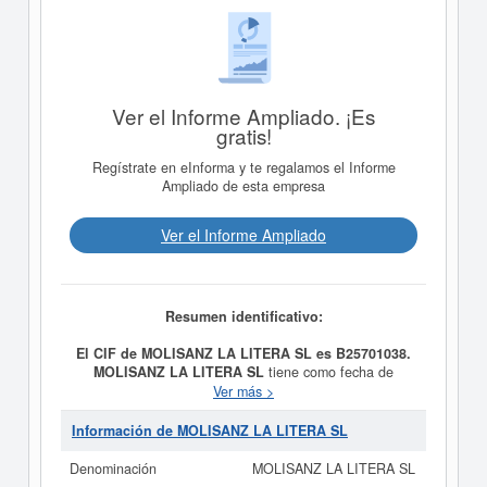
Ver el Informe Ampliado. ¡Es
gratis!
Regístrate en eInforma y te regalamos el Informe
Ampliado de esta empresa
Ver el Informe Ampliado
Resumen identificativo:
El CIF de MOLISANZ LA LITERA SL es B25701038.
MOLISANZ LA LITERA SL
tiene como fecha de
creación el día 11/12/2009 y su meta es LA
Ver más >
EXPLOTACION DE BARES, CAFETERIAS,
RESTAURANTES, PUBS, DISCOTECAS Y TODACLASE
Información de MOLISANZ LA LITERA SL
DE NEGOCIOS DE HOSTELERIA, PROPIOS O
ARRENDADOS O EN REGIMEN DE FRANQUICIA. LA
Denominación
MOLISANZ LA LITERA SL
EXPLOTACION DE MAQUINAS RECREATIVAS