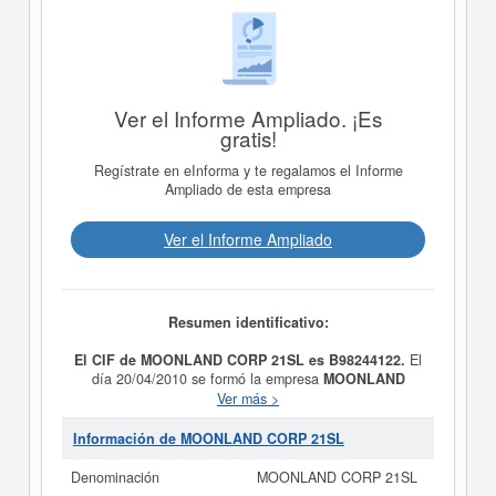
Ver el Informe Ampliado. ¡Es
gratis!
Regístrate en eInforma y te regalamos el Informe
Ampliado de esta empresa
Ver el Informe Ampliado
Resumen identificativo:
El CIF de MOONLAND CORP 21SL es B98244122.
El
día 20/04/2010 se formó la empresa
MOONLAND
CORP 21SL
con la finalidad de PRODUCCION,
Ver más >
EXHIBICION, EDICION, IMPORTACION,
EXPORTACION, DISTRIBUCION, COMPRAVENTA Y
Información de MOONLAND CORP 21SL
ALQUILER DE TODO TIPO DE PRODUCTOS
CINEMATOGRAFICOS, MUSICALES, AUDIOVISUALES
Denominación
MOONLAND CORP 21SL
Y LIBROS Y OTRAS PUBLICACIONES.. Está dentro de