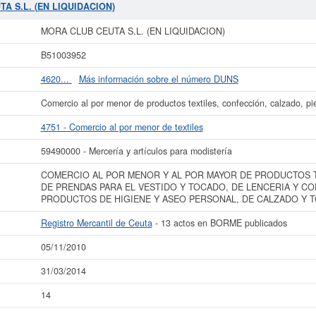
UTA S.L. (EN LIQUIDACION)
son 59490000.
MORA CLUB CEUTA S.L. (EN
TA S.L. (EN LIQUIDACION)
más reciente de la ficha de esta empresa ha sido el 31/03/2014. Acumula un to
dir algunas subvenciones. Si desea saber cuales son puede hacer la consulta en
MORA CLUB CEUTA S.L. (EN LIQUIDACION)
ngo de 3.100 a 60.000 €.
MORA CLUB CEUTA S.L. (EN LIQUIDACION)
está d
de Ceuta y tiene 13 actos publicados en el BORME.
B51003952
ás datos de la empresa MORA CLUB CEUTA S.L. (EN LIQUIDACION) puede
acce
4620...
Más información sobre el número DUNS
 (EN LIQUIDACION) y consultar los resultados de sus años de actividad, as
resultados disponibles.
Comercio al por menor de productos textiles, confección, calzado, pie
La última actualización del informe de empresa se ha realizado el 05/11/2010.
4751 - Comercio al por menor de textiles
59490000 - Mercería y artículos para modistería
COMERCIO AL POR MENOR Y AL POR MAYOR DE PRODUCTOS T
DE PRENDAS PARA EL VESTIDO Y TOCADO, DE LENCERIA Y CO
PRODUCTOS DE HIGIENE Y ASEO PERSONAL, DE CALZADO Y 
Registro Mercantil de Ceuta
- 13 actos en BORME publicados
05/11/2010
31/03/2014
14