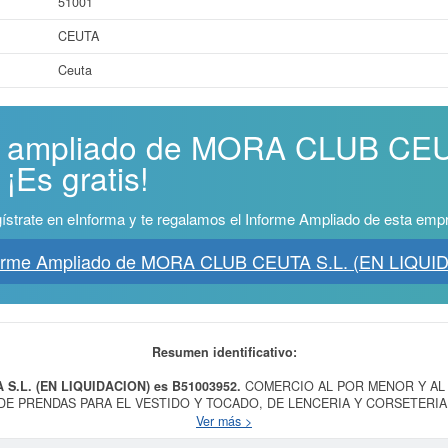
51001
CEUTA
Ceuta
me ampliado de MORA CLUB CEU
Es gratis!
ístrate en eInforma y te regalamos el Informe Ampliado de esta emp
forme Ampliado de MORA CLUB CEUTA S.L. (EN LIQUI
Resumen identificativo:
 S.L. (EN LIQUIDACION) es B51003952.
COMERCIO AL POR MENOR Y AL
DE PRENDAS PARA EL VESTIDO Y TOCADO, DE LENCERIA Y CORSETERI
AL, DE CALZADO Y TODOS SUS COM es el propósito final de la empresa
M
Ver más >
ía 20/10/2000. Su CNAE correspondiente es 4751 - Comercio al por menor de tex