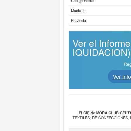
Código Postal
Municipio
Provincia
Ver el Infor
IQUIDACION) ¡
Reg
Ver In
El CIF de MORA CLUB CEUTA
TEXTILES, DE CONFECCIONES, 
DE HIGIENE Y ASEO PERSON
LIQUIDACION)
, dada de alta el d