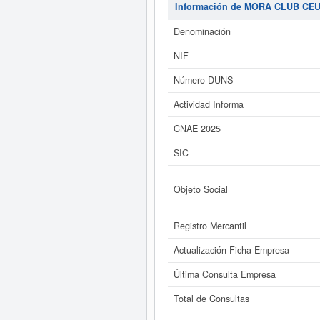
al número SIC de
MORA CLUB CE
Información de MORA CLUB CEU
total de 3 empleados. La consulta 
las similares de su sector pueden pe
Denominación
empresa se encuentra dentro del ra
NIF
Si está interesado en conocer m
Número DUNS
ampliado
de MORA CLUB CEUTA S.L.
Actividad Informa
CNAE 2025
SIC
Objeto Social
Registro Mercantil
Actualización Ficha Empresa
Última Consulta Empresa
Total de Consultas