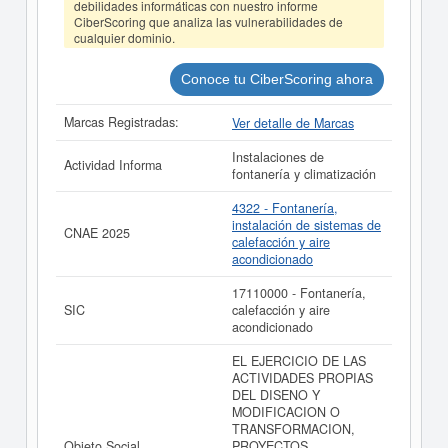
debilidades informáticas con nuestro informe
MUGGLEGAS COMERCIALIZACION E
CiberScoring que analiza las vulnerabilidades de
INSTALACIONES SL puede
acceder inmediatamente a
cualquier dominio.
este Informe ampliado
de MUGGLEGAS
COMERCIALIZACION E INSTALACIONES SL y
consultar los resultados de sus años de actividad, así
Conoce tu CiberScoring ahora
como los balances y cuentas de resultados disponibles.
Marcas Registradas:
Ver detalle de Marcas
La última actualización del informe de empresa se ha
realizado el 09/06/2026.
Instalaciones de
Actividad Informa
fontanería y climatización
4322 - Fontanería,
instalación de sistemas de
CNAE 2025
calefacción y aire
acondicionado
17110000 - Fontanería,
SIC
calefacción y aire
acondicionado
EL EJERCICIO DE LAS
ACTIVIDADES PROPIAS
DEL DISENO Y
MODIFICACION O
TRANSFORMACION,
Objeto Social
PROYECTOS,