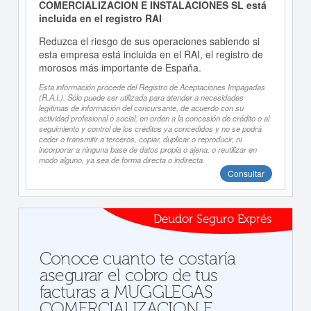
COMERCIALIZACION E INSTALACIONES SL está
incluida en el registro RAI
Reduzca el riesgo de sus operaciones sabiendo si
esta empresa está incluida en el RAI, el registro de
morosos más importante de España.
Esta información procede del Registro de Aceptaciones Impagadas
(R.A.I.). Sólo puede ser utilizada para atender a necesidades
legítimas de información del concursante, de acuerdo con su
actividad profesional o social, en orden a la concesión de crédito o al
seguimiento y control de los créditos ya concedidos y no se podrá
ceder o transmitir a terceros, copiar, duplicar o reproducir, ni
incorporar a ninguna base de datos propia o ajena, o reutilizar en
modo alguno, ya sea de forma directa o indirecta.
Consultar
Deudor Seguro Exprés
Conoce cuanto te costaría
asegurar el cobro de tus
facturas a MUGGLEGAS
COMERCIALIZACION E