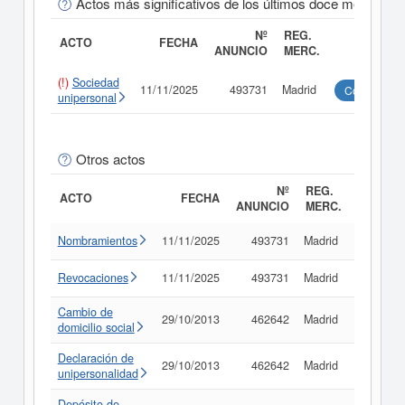
Actos más significativos de los últimos doce meses
Nº
REG.
ACTO
FECHA
ANUNCIO
MERC.
(!)
Sociedad
11/11/2025
493731
Madrid
Consultar
unipersonal
Otros actos
Nº
REG.
ACTO
FECHA
ANUNCIO
MERC.
Nombramientos
11/11/2025
493731
Madrid
Consult
Revocaciones
11/11/2025
493731
Madrid
Consult
Cambio de
29/10/2013
462642
Madrid
Consult
domicilio social
Declaración de
29/10/2013
462642
Madrid
Consult
unipersonalidad
Depósito de