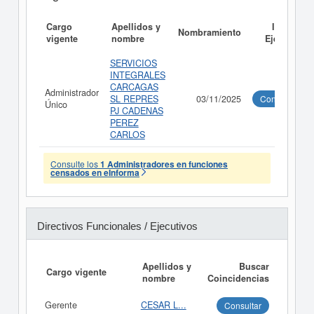
Cargo
Apellidos y
Informe
Nombramiento
vigente
nombre
Ejecutivo
SERVICIOS
INTEGRALES
CARCAGAS
Administrador
SL REPRES
03/11/2025
Consultar
Único
PJ CADENAS
PEREZ
CARLOS
Consulte los
1 Administradores en funciones
censados en eInforma
Directivos Funcionales / Ejecutivos
Apellidos y
Buscar
Cargo vigente
nombre
Coincidencias
Gerente
CESAR L...
Consultar