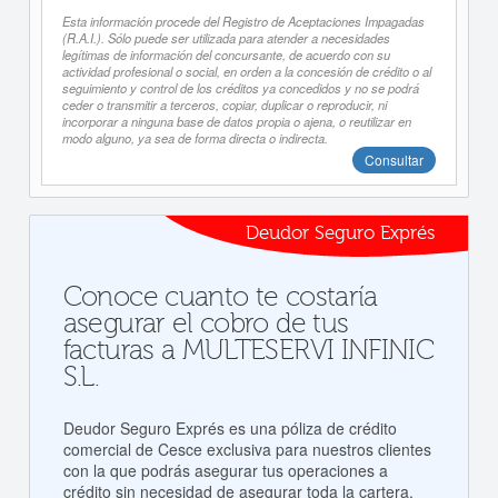
Esta información procede del Registro de Aceptaciones Impagadas
(R.A.I.). Sólo puede ser utilizada para atender a necesidades
legítimas de información del concursante, de acuerdo con su
actividad profesional o social, en orden a la concesión de crédito o al
seguimiento y control de los créditos ya concedidos y no se podrá
ceder o transmitir a terceros, copiar, duplicar o reproducir, ni
incorporar a ninguna base de datos propia o ajena, o reutilizar en
modo alguno, ya sea de forma directa o indirecta.
Consultar
Deudor Seguro Exprés
Conoce cuanto te costaría
asegurar el cobro de tus
facturas a MULTESERVI INFINIC
S.L.
Deudor Seguro Exprés es una póliza de crédito
comercial de Cesce exclusiva para nuestros clientes
con la que podrás asegurar tus operaciones a
crédito sin necesidad de asegurar toda la cartera.