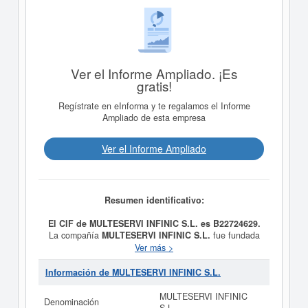
Ver el Informe Ampliado. ¡Es
gratis!
Regístrate en eInforma y te regalamos el Informe
Ampliado de esta empresa
Ver el Informe Ampliado
Resumen identificativo:
El CIF de MULTESERVI INFINIC S.L. es B22724629.
La compañía
MULTESERVI INFINIC S.L.
fue fundada
el día 10/07/2025 teniendo como meta social
Ver más >
ACTIVIDAD PRINCIPAL: 4101 / CONSTRUCCION DE
EDIFICIOS RESIDENCIALES. OTRAS ACTIVIDADES:
Información de MULTESERVI INFINIC S.L.
8122 / OTRAS ACTIVIDADES DE LIMPIEZA
INDUSTRIAL Y DE EDIFICIOS. 4324 / OTRAS
MULTESERVI INFINIC
Denominación
INSTALACIONES EN OBRAS DE CONSTRUCCION.