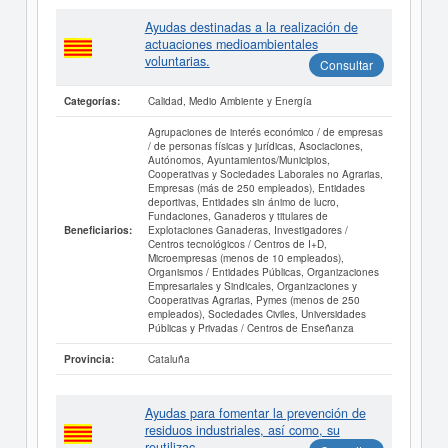
Ayudas destinadas a la realización de
actuaciones medioambientales
voluntarias.
Consultar
Calidad, Medio Ambiente y Energía
Categorías:
Agrupaciones de interés económico / de empresas
/ de personas físicas y jurídicas, Asociaciones,
Autónomos, Ayuntamientos/Municipios,
Cooperativas y Sociedades Laborales no Agrarias,
Empresas (más de 250 empleados), Entidades
deportivas, Entidades sin ánimo de lucro,
Fundaciones, Ganaderos y titulares de
Explotaciones Ganaderas, Investigadores /
Beneficiarios:
Centros tecnológicos / Centros de I+D,
Microempresas (menos de 10 empleados),
Organismos / Entidades Públicas, Organizaciones
Empresariales y Sindicales, Organizaciones y
Cooperativas Agrarias, Pymes (menos de 250
empleados), Sociedades Civiles, Universidades
Públicas y Privadas / Centros de Enseñanza
Cataluña
Provincia:
Ayudas para fomentar la prevención de
residuos industriales, así como, su
reutilizac...