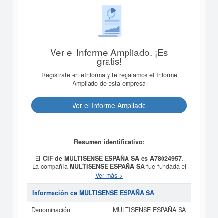
Ver el Informe Ampliado. ¡Es
gratis!
Regístrate en eInforma y te regalamos el Informe
Ampliado de esta empresa
Ver el Informe Ampliado
Resumen identificativo:
El CIF de MULTISENSE ESPAÑA SA es A78024957.
La compañía
MULTISENSE ESPAÑA SA
fue fundada el
día 29/03/1985 teniendo como meta social LA
Ver más >
COMPRAVENTA DE ORDENADORES Y EQUIPOS
ACCESORIOS INFORMATICOSL LA REALIZACION DE
Información de MULTISENSE ESPAÑA SA
PROGRAMAS INFORMATICOS PROPIOS PROPIOS O
AJENOS, ASI COMO DE SUS ADAPTACIONES, LA
Denominación
MULTISENSE ESPAÑA SA
REALIZACION DE CURSOS Y SEMINARIOS