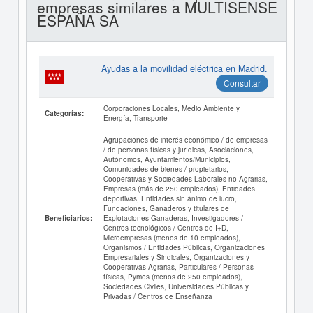
empresas similares a MULTISENSE
ESPAÑA SA
Ayudas a la movilidad eléctrica en Madrid.
Consultar
Corporaciones Locales, Medio Ambiente y
Categorías:
Energía, Transporte
Agrupaciones de interés económico / de empresas
/ de personas físicas y jurídicas, Asociaciones,
Autónomos, Ayuntamientos/Municipios,
Comunidades de bienes / propietarios,
Cooperativas y Sociedades Laborales no Agrarias,
Empresas (más de 250 empleados), Entidades
deportivas, Entidades sin ánimo de lucro,
Fundaciones, Ganaderos y titulares de
Explotaciones Ganaderas, Investigadores /
Beneficiarios:
Centros tecnológicos / Centros de I+D,
Microempresas (menos de 10 empleados),
Organismos / Entidades Públicas, Organizaciones
Empresariales y Sindicales, Organizaciones y
Cooperativas Agrarias, Particulares / Personas
físicas, Pymes (menos de 250 empleados),
Sociedades Civiles, Universidades Públicas y
Privadas / Centros de Enseñanza