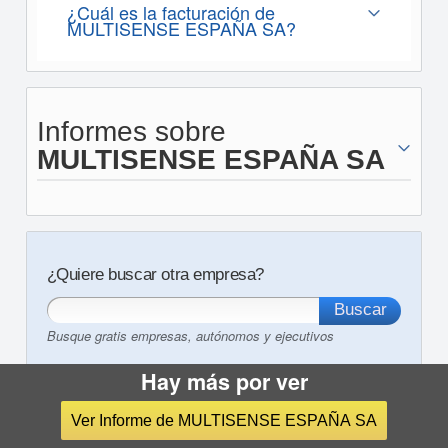
¿Cuál es la facturación de
MULTISENSE ESPAÑA SA?
Informes sobre
MULTISENSE ESPAÑA SA
¿Quiere buscar otra empresa?
Busque gratis empresas, autónomos y ejecutivos
Hay más por ver
Ver Informe de MULTISENSE ESPAÑA SA
Otros servicios de eInforma:
Informes comerciales
Cif nif
Segmentación de empresas