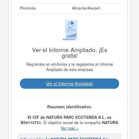
Provincia
Alicante/Alacant
Ver el Informe Ampliado. ¡Es
gratis!
Regístrate en eInforma y te regalamos el Informe
Ampliado de esta empresa
Ver el Informe Ampliado
Resumen identificativo:
El CIF de NATURA PARC ECOTENDA S.L. es
B54114731.
El objetivo social de la compañia
NATURA
PARC ECOTENDA S.L.
es LA COMPRA, VENTA,
Ver más >
ALQUILER, COMERCIALIZACION Y DISTRIBUCION
POR SI O POR CUENTA AJENA, DE TODA CLASE DE