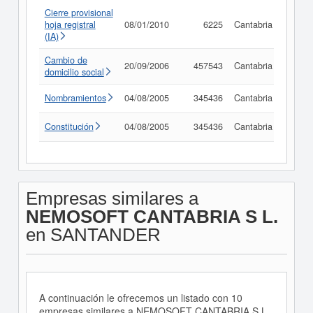
Cierre provisional
hoja registral
08/01/2010
6225
Cantabria
Consu
(IA)
Cambio de
20/09/2006
457543
Cantabria
Consu
domicilio social
Nombramientos
04/08/2005
345436
Cantabria
Consu
Constitución
04/08/2005
345436
Cantabria
Consu
Empresas similares a
NEMOSOFT CANTABRIA S L.
en SANTANDER
A continuación le ofrecemos un listado con 10
empresas similares a NEMOSOFT CANTABRIA S L.