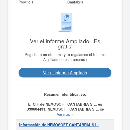
Provincia
Cantabria
Ver el Informe Ampliado. ¡Es
gratis!
Regístrate en eInforma y te regalamos el Informe
Ampliado de esta empresa
Ver el Informe Ampliado
Resumen identificativo:
El CIF de NEMOSOFT CANTABRIA S L. es
B39604491.
NEMOSOFT CANTABRIA S L.
se
constituyó el día 23/05/2005 con el objetivo de EL
Ver más >
DISENO Y COMERCIALIZACION DE SISTEMAS DE
INFORMACION GEOGRAFICA, USANDO
Información de NEMOSOFT CANTABRIA S L.
TECNOLOGIAS EMERGENTES, EN LOS AMBITOS DE