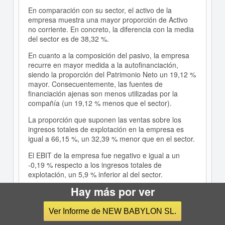
En comparación con su sector, el activo de la
empresa muestra una mayor proporción de Activo
no corriente. En concreto, la diferencia con la media
del sector es de 38,32 %.
En cuanto a la composición del pasivo, la empresa
recurre en mayor medida a la autofinanciación,
siendo la proporción del Patrimonio Neto un 19,12 %
mayor. Consecuentemente, las fuentes de
financiación ajenas son menos utilizadas por la
compañía (un 19,12 % menos que el sector).
La proporción que suponen las ventas sobre los
ingresos totales de explotación en la empresa es
igual a 66,15 %, un 32,39 % menor que en el sector.
El EBIT de la empresa fue negativo e igual a un
-0,19 % respecto a los ingresos totales de
explotación, un 5,9 % inferior al del sector.
Hay más por ver
La capacidad de la empresa para generar beneficios
de explotación es inferior a la del sector ya que su
ratio EBIT/Ventas es menor (-0 frente a 0,06).
Ver Informe de NEW BABYLON SL.