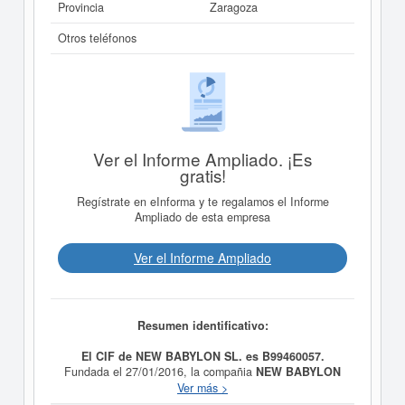
Provincia
Zaragoza
Otros teléfonos
Ver el Informe Ampliado. ¡Es
gratis!
Regístrate en eInforma y te regalamos el Informe
Ampliado de esta empresa
Ver el Informe Ampliado
Resumen identificativo:
El CIF de NEW BABYLON SL. es B99460057.
Fundada el 27/01/2016, la compañia
NEW BABYLON
SL.
tiene como finalidad El código correspondiente a la
Ver más >
actividad principal de la sociedad, según declaran, y de