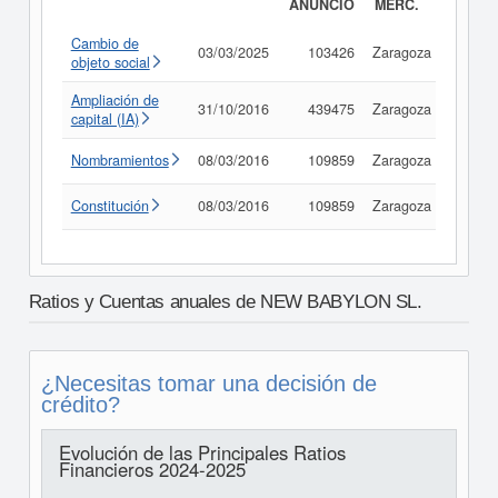
ANUNCIO
MERC.
Cambio de
03/03/2025
103426
Zaragoza
Consu
objeto social
Ampliación de
31/10/2016
439475
Zaragoza
Consu
capital (IA)
Nombramientos
08/03/2016
109859
Zaragoza
Consu
Constitución
08/03/2016
109859
Zaragoza
Consu
Ratios y Cuentas anuales de NEW BABYLON SL.
¿Necesitas tomar una decisión de
crédito?
Evolución de las Principales Ratios
Financieros 2024-2025