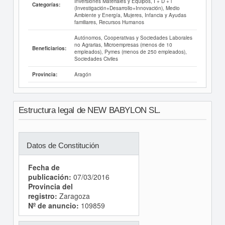
Inversiones Materiales y Equipos, I + D + i
Categorías:
(Investigación+Desarrollo+Innovación), Medio
Ambiente y Energía, Mujeres, Infancia y Ayudas
familiares, Recursos Humanos
Autónomos, Cooperativas y Sociedades Laborales
no Agrarias, Microempresas (menos de 10
Beneficiarios:
empleados), Pymes (menos de 250 empleados),
Sociedades Civiles
Aragón
Provincia:
Estructura legal de NEW BABYLON SL.
Datos de Constitución
Fecha de
publicación:
07/03/2016
Provincia del
registro:
Zaragoza
Nº de anuncio:
109859