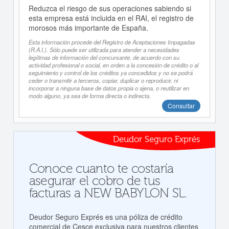
Reduzca el riesgo de sus operaciones sabiendo si
esta empresa está incluida en el RAI, el registro de
morosos más importante de España.
Esta información procede del Registro de Aceptaciones Impagadas
(R.A.I.). Sólo puede ser utilizada para atender a necesidades
legítimas de información del concursante, de acuerdo con su
actividad profesional o social, en orden a la concesión de crédito o al
seguimiento y control de los créditos ya concedidos y no se podrá
ceder o transmitir a terceros, copiar, duplicar o reproducir, ni
incorporar a ninguna base de datos propia o ajena, o reutilizar en
modo alguno, ya sea de forma directa o indirecta.
Consultar
Deudor Seguro Exprés
Conoce cuanto te costaría
asegurar el cobro de tus
facturas a NEW BABYLON SL.
Deudor Seguro Exprés es una póliza de crédito
comercial de Cesce exclusiva para nuestros clientes