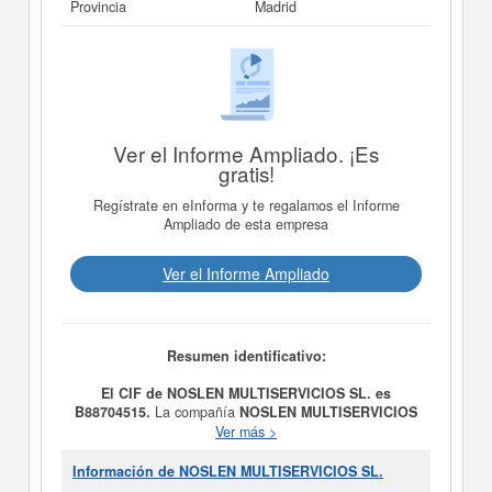
Provincia
Madrid
Ver el Informe Ampliado. ¡Es
gratis!
Regístrate en eInforma y te regalamos el Informe
Ampliado de esta empresa
Ver el Informe Ampliado
Resumen identificativo:
El CIF de NOSLEN MULTISERVICIOS SL. es
B88704515.
La compañía
NOSLEN MULTISERVICIOS
SL.
fue fundada el día 06/05/2026 teniendo como meta
Ver más >
social Cimentaciones y Estructuras: Obras de
cimentación, hinca de pilotes y montaje de piezas de
Información de NOSLEN MULTISERVICIOS SL.
acero. . Aislamiento e Impermeabilización: Trabajosde