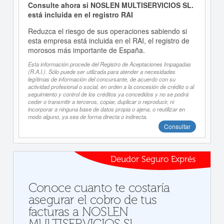
Consulte ahora si NOSLEN MULTISERVICIOS SL.
está incluida en el registro RAI
Reduzca el riesgo de sus operaciones sabiendo si
esta empresa está incluida en el RAI, el registro de
morosos más importante de España.
Esta información procede del Registro de Aceptaciones Impagadas
(R.A.I.). Sólo puede ser utilizada para atender a necesidades
legítimas de información del concursante, de acuerdo con su
actividad profesional o social, en orden a la concesión de crédito o al
seguimiento y control de los créditos ya concedidos y no se podrá
ceder o transmitir a terceros, copiar, duplicar o reproducir, ni
incorporar a ninguna base de datos propia o ajena, o reutilizar en
modo alguno, ya sea de forma directa o indirecta.
Consultar
Deudor Seguro Exprés
Conoce cuanto te costaría
asegurar el cobro de tus
facturas a NOSLEN