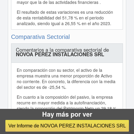
mayor que la de las actividades financieras .
El resultado de estas variaciones es una reducción
de esta rentabilidad del 51,78 % en el periodo
analizado, siendo igual a 26,55 % en el año 2023.
Comparativa Sectorial
Comentarios a la comparativa sectorial de
NOVOA PEREZ INSTALACIONES SRL
En comparación con su sector, el activo de la
empresa muestra una menor proporción de Activo
no corriente. En concreto, la diferencia con la media
del sector es de -25,54 %.
En cuanto a la composición del pasivo, la empresa
recurre en mayor medida a la autofinanciación,
siendo la proporción del Patrimonio Neto un 29,18 %
Hay más por ver
mayor. Consecuentemente, las fuentes de
financiación ajenas son menos utilizadas por la
compañía (un 29,18 % menos que el sector).
Ver Informe de NOVOA PEREZ INSTALACIONES SRL