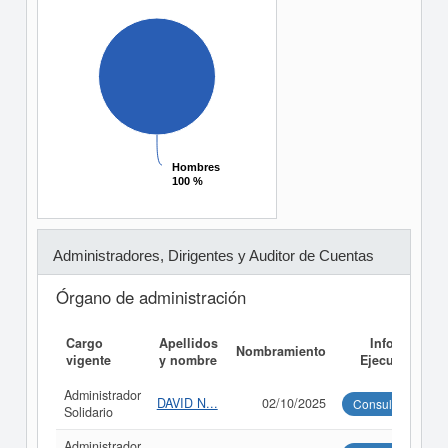
Hombres
Hombres
100 %
100 %
Administradores, Dirigentes y Auditor de Cuentas
Órgano de administración
Cargo
Apellidos
Informe
Nombramiento
vigente
y nombre
Ejecutivo
Administrador
DAVID N...
02/10/2025
Consultar
Solidario
Administrador