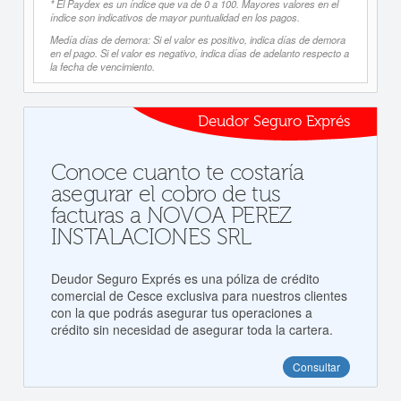
* El Paydex es un índice que va de 0 a 100. Mayores valores en el
índice son indicativos de mayor puntualidad en los pagos.
Medía días de demora: Si el valor es positivo, indica días de demora
en el pago. Si el valor es negativo, indica días de adelanto respecto a
la fecha de vencimiento.
Deudor Seguro Exprés
Conoce cuanto te costaría
asegurar el cobro de tus
facturas a NOVOA PEREZ
INSTALACIONES SRL
Deudor Seguro Exprés es una póliza de crédito
comercial de Cesce exclusiva para nuestros clientes
con la que podrás asegurar tus operaciones a
crédito sin necesidad de asegurar toda la cartera.
Consultar