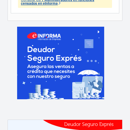
censados en eInforma
Deudor Seguro Exprés