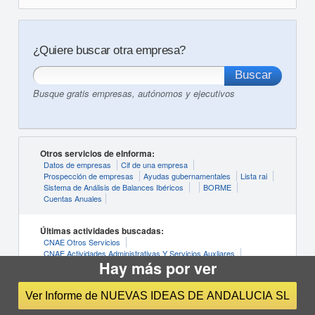
¿Quiere buscar otra empresa?
Busque gratis empresas, autónomos y ejecutivos
Otros servicios de eInforma:
Datos de empresas
Cif de una empresa
Prospección de empresas
Ayudas gubernamentales
Lista rai
Sistema de Análisis de Balances Ibéricos
BORME
Cuentas Anuales
Últimas actividades buscadas:
CNAE Otros Servicios
CNAE Actividades Administrativas Y Servicios Auxliares
Hay más por ver
CNAE Información Y Comunicaciones
CNAE Agricultura, Ganadería, Silvicultura Y Pesca
CNAE Actividades Artísticas, Recreativas Y De Entrenimiento
Ver Informe de NUEVAS IDEAS DE ANDALUCIA SL