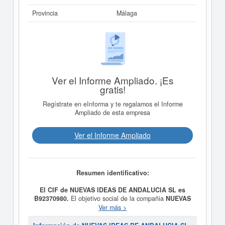
Provincia
Málaga
Ver el Informe Ampliado. ¡Es
gratis!
Regístrate en eInforma y te regalamos el Informe
Ampliado de esta empresa
Ver el Informe Ampliado
Resumen identificativo:
El CIF de NUEVAS IDEAS DE ANDALUCIA SL es
B92370980.
El objetivo social de la compañia
NUEVAS
IDEAS DE ANDALUCIA SL
es CUANTAS
Ver más >
ACTIVIDADES SE HALLEN RELACIONADAS CON EL
TURISMO Y ASI LA REPRESENTACION EN ESPANA Y