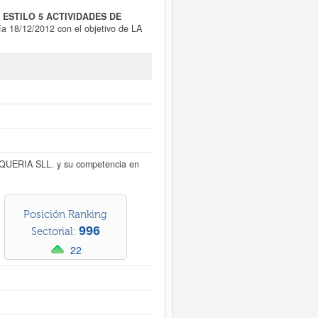
O ESTILO 5 ACTIVIDADES DE
ía 18/12/2012 con el objetivo de LA
luquerías y barberías. El número
 de empleados que componen esta
/02/2025, acumulando un total de
 Esta empresa tiene un capital
 publicado hasta ahora 2 actos.
. puede
acceder inmediatamente a
 años de actividad, así como los
QUERIA SLL. y su competencia en
Posición Ranking
996
Sectorial:
22