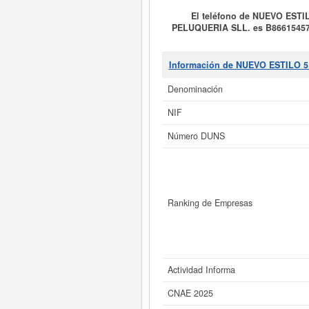
El teléfono de NUEVO EST
PELUQUERIA SLL. es B8661545
EXPLOTACION DE SALON DE PELUQUE
SIC asociado para
NUEVO ESTI
empresa es de 5. La empresa
NU
Información de NUEVO ESTILO 
consultas de 17. Para informa
aproximado de 3.100 a 60.000 €
Denominación
Si está interesado en conocer
NIF
este Informe ampliado
de NUEVO ES
Número DUNS
Ranking de Empresas
Actividad Informa
CNAE 2025