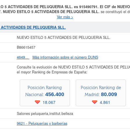
ILO 5 ACTIVIDADES DE PELUQUERIA SLL. es 915490791. El CIF de NUEV
7.
NUEVO ESTILO 5 ACTIVIDADES DE PELUQUERIA SLL.
se constituyó el d
RIA Y ESTETICA. El CNAE al que está incluida esta empresa es 9621 - Pe
Ver más >
LO 5 ACTIVIDADES DE PELUQUERIA SLL.
es el 72319901. El número total
EVO ESTILO 5 ACTIVIDADES DE PELUQUERIA SLL.
se ha consultado el 05
5 ACTIVIDADES DE PELUQUERIA SLL.
se a qué subvenciones puede aspirar esta empresa puede realizarlo aquí mismo.
. El Registro Mercantil tiene registrada esta empresa en Madrid y el BORME ha
NUEVO ESTILO 5 ACTIVIDADES DE PELUQUERIA SLL.
 más datos de la empresa NUEVO ESTILO 5 ACTIVIDADES DE PELUQUERIA SLL
B86615457
TILO 5 ACTIVIDADES DE PELUQUERIA SLL. y consultar los resultados de sus
balances y cuentas de resultados disponibles.
4649...
Más información sobre el número DUNS
La última actualización del informe de empresa se ha realizado el 04/07/2026.
Consulte la evolución de NUEVO ESTILO 5 ACTIVIDADES DE PELU
el mayor Ranking de Empresas de España:
Posición Ranking
Posición Ranking de
456.400
80.009
Nacional:
Madrid:
18.067
4.861
Salones peluqueria,institut.belleza
9621 - Peluquerías y barberías