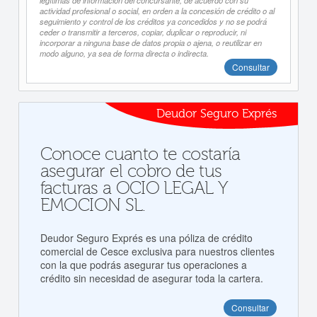
legítimas de información del concursante, de acuerdo con su
actividad profesional o social, en orden a la concesión de crédito o al
seguimiento y control de los créditos ya concedidos y no se podrá
ceder o transmitir a terceros, copiar, duplicar o reproducir, ni
incorporar a ninguna base de datos propia o ajena, o reutilizar en
modo alguno, ya sea de forma directa o indirecta.
Consultar
Deudor Seguro Exprés
Conoce cuanto te costaría
asegurar el cobro de tus
facturas a OCIO LEGAL Y
EMOCION SL.
Deudor Seguro Exprés es una póliza de crédito
comercial de Cesce exclusiva para nuestros clientes
con la que podrás asegurar tus operaciones a
crédito sin necesidad de asegurar toda la cartera.
Consultar