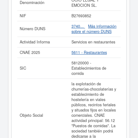
OCIO LEGAL Y
Denominación
la empresa
OCIO LEGAL Y EMOCION SL.
, dada de
EMOCION SL.
alta el día 23/04/2026. Su CNAE correspondiente es
5611 - Restaurantes. Los digitos correspondientes al
NIF
B27693852
número SIC de
OCIO LEGAL Y EMOCION SL.
son
58120000. Esta empresa y las similares de su sector
3740...
Más información
Número DUNS
pueden pedir algunas subvenciones. Si desea saber
sobre el número DUNS
cuales son puede hacer la consulta en esta página. El
capital social de la empresa se encuentra dentro del
Actividad Informa
Servicios en restaurantes
rango de 0 a 3.100 €.
OCIO LEGAL Y EMOCION SL.
está dada de alta en el Registro Mercantil de Madrid y
CNAE 2025
5611 - Restaurantes
tiene 4 actos publicados en el BORME.
58120000 -
Si está interesado en conocer más datos de la empresa
SIC
Establecimientos de
OCIO LEGAL Y EMOCION SL. puede
acceder
comida
inmediatamente a este Informe ampliado
de OCIO
LEGAL Y EMOCION SL.
la explotación de
churrerías-chocolaterías y
La última actualización del informe de empresa se ha
establecimiento de
realizado el 03/06/2026.
hostelería en viales
públicos, recintos feriales
y situados fijos en locales
Objeto Social
comerciales. CNAE
actividad principal: 56.12
"Puestos de comidas". La
sociedad también podrá
dedicarse a la