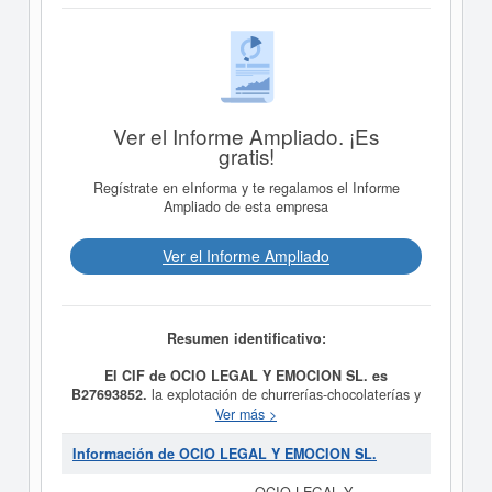
Ver el Informe Ampliado. ¡Es
gratis!
Regístrate en eInforma y te regalamos el Informe
Ampliado de esta empresa
Ver el Informe Ampliado
Resumen identificativo:
El CIF de OCIO LEGAL Y EMOCION SL. es
B27693852.
la explotación de churrerías-chocolaterías y
establecimiento de hostelería en viales públicos,
Ver más >
recintos feriales y situados fijos en locales comerciales.
CNAE actividad principal: 56.12 "Puestos de comidas".
Información de OCIO LEGAL Y EMOCION SL.
La sociedad también podrá dedicarse a la organización
de todo tipo de ferias y eventos es el propósito final de