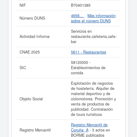
58120000, correspondiente a la actividad de
NIF
B70401385
Establecimientos de comida. La última consulta de la
ficha ha sido el 08/10/2015. La ficha se ha consultado
4656...
Más información
Número DUNS
hasta 5 veces. Para documentarse que tipo de
sobre el número DUNS
subvenciones puede solicitar esta empresa y otras
parecidas puede hacerlo aquí. El capital social en la que
Servicios en
esta empresa está situada es aproximadamente de 0 a
Actividad Informa
restaurante,cafeteria,cafe-
3.100 €. En el Registro Mercantil de Coruña, A aparece
bar
esta empresa inscrita, además hay 3 actos publicado en
el BORME.
CNAE 2025
5611 - Restaurantes
Si está interesado en conocer más datos de la empresa
58120000 -
OCTOPUS HOSTEL SL. puede
acceder inmediatamente
SIC
Establecimientos de
a este Informe ampliado
de OCTOPUS HOSTEL SL. y
comida
consultar los resultados de sus años de actividad, así
como los balances y cuentas de resultados disponibles.
Explotación de negocios
de hostelería. Alquiler de
La última actualización del informe de empresa se ha
material deportivo y de
realizado el 20/02/2025.
Objeto Social
ciclomotores. Promoción y
venta de productos de
publicidad. Contratación
de tours turísticos
Registro Mercantil de
Registro Mercantil
Coruña, A
- 3 actos en
BORME publicados