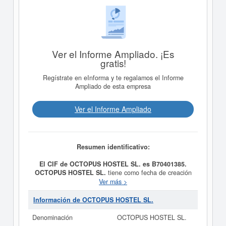
Ver el Informe Ampliado. ¡Es
gratis!
Regístrate en eInforma y te regalamos el Informe
Ampliado de esta empresa
Ver el Informe Ampliado
Resumen identificativo:
El CIF de OCTOPUS HOSTEL SL. es B70401385.
OCTOPUS HOSTEL SL.
tiene como fecha de creación
el día 07/02/2014 y su meta es Explotación de negocios
Ver más >
de hostelería. Alquiler de material deportivo y de
ciclomotores. Promoción y venta de productos de
Información de OCTOPUS HOSTEL SL.
publicidad. Contratación de tours turísticos. Se clasifica
dentro de la categoría del CNAE 5611 - Restaurantes.
Denominación
OCTOPUS HOSTEL SL.
OCTOPUS HOSTEL SL.
consta con el número de SIC