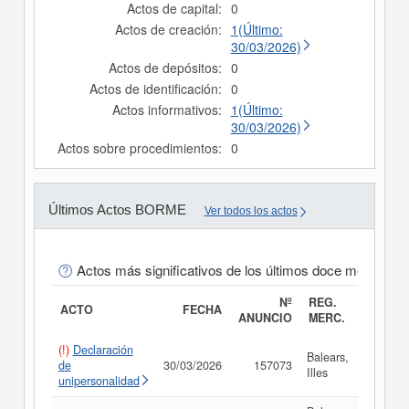
Actos de capital:
0
Actos de creación:
1(Último:
30/03/2026)
Actos de depósitos:
0
Actos de identificación:
0
Actos informativos:
1(Último:
30/03/2026)
Actos sobre procedimientos:
0
Últimos Actos BORME
Ver todos los actos
Actos más significativos de los últimos doce meses
Nº
REG.
ACTO
FECHA
ANUNCIO
MERC.
(!)
Declaración
Balears,
de
30/03/2026
157073
Consul
Illes
unipersonalidad