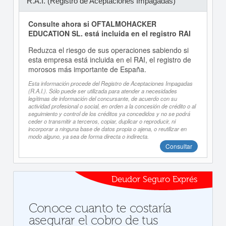
R.A.I. (Registro de Aceptaciones Impagadas)
Consulte ahora si OFTALMOHACKER
EDUCATION SL. está incluida en el registro RAI
Reduzca el riesgo de sus operaciones sabiendo si
esta empresa está incluida en el RAI, el registro de
morosos más importante de España.
Esta información procede del Registro de Aceptaciones Impagadas
(R.A.I.). Sólo puede ser utilizada para atender a necesidades
legítimas de información del concursante, de acuerdo con su
actividad profesional o social, en orden a la concesión de crédito o al
seguimiento y control de los créditos ya concedidos y no se podrá
ceder o transmitir a terceros, copiar, duplicar o reproducir, ni
incorporar a ninguna base de datos propia o ajena, o reutilizar en
modo alguno, ya sea de forma directa o indirecta.
Consultar
Deudor Seguro Exprés
Conoce cuanto te costaría
asegurar el cobro de tus