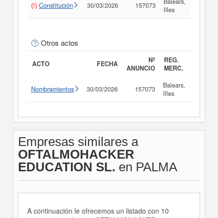
Balears,
(!)
Constitución
30/03/2026
157073
Consul
Illes
Otros actos
Nº
REG.
ACTO
FECHA
ANUNCIO
MERC.
Balears,
Nombramientos
30/03/2026
157073
Consul
Illes
Empresas similares a
OFTALMOHACKER
EDUCATION SL.
en PALMA
A continuación le ofrecemos un listado con 10